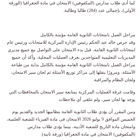
كما أدى طلاب مدارس (المكفوفين) الامتحان في مادة الجغرافيا (الورقة
الأولي)، بإجمالى عدد (284) طالبا وطالبة.
مراحل العمل بامتحانات الثانوية العامة مؤمنة بالكامل
وقد حرص خالد عبد الحكم رئيس الإدارة المركزية للامتحانات ورئيس عام
امتحانات الثانوية العامة، قبل بدء الامتحان على التواصل مع جميع مديري
المديريات التعليمية المتواجدين بغرف العمليات المحلية، وأكد أن جميع
مراحل العمل بامتحانات الثانوية العامة مؤمنة بالكامل بداية من طباعة
الأسئلة، ومرورًا بنقلها إلى مراكز توزيع الأسئلة ثم لجان سير الامتحان،
ولجان النظام والمراقبة.
وقامت غرفة العمليات المركزية بمتابعة سير الامتحان بالمحافظات التي
يوجد بها لجان سير، ولم تتلقى أي ملاحظات.
ومن المقرر أن يؤدي طلاب الثانوية العامة بنظاميها الجديد والقديم يوم
الخميس الموافق 9 يوليو 2026 الامتحان فى مادة الفيزياء للشعبة العلمية،
وامتحان مادة التاريخ للشعبة الأدبية، بينما يؤدى طلاب مدارس
(المكفوفين) الامتحان في مادة الجغرافيا (ورقة ثانية).