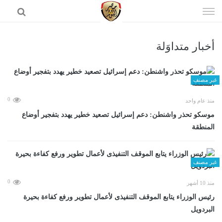
إذهب
الى
المحتوى
أخبار متداوَلة
الرئيسية
غير مصنف
0
منذ عام واحد
موسكو تحذر واشنطن: دعم إسرائيل تصعيد خطير يهدد بتفجير أوضاع
المنطقة
غير مصنف
0
منذ 10 أشهر
رئيس الوزراء يتابع الموقف التنفيذى لأعمال تطوير ورفع كفاءة بحيرة
البردويل