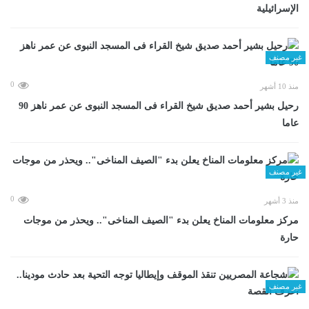
الإسرائيلية
غير مصنف
0
منذ 10 أشهر
رحيل بشير أحمد صديق شيخ القراء فى المسجد النبوى عن عمر ناهز 90
عاما
غير مصنف
0
منذ 3 أشهر
مركز معلومات المناخ يعلن بدء "الصيف المناخى".. ويحذر من موجات
حارة
غير مصنف