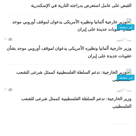
القبض على عامل استعرض بدراجته النارية في الإسكندرية
غير مصنف
0
منذ 7 أشهر
وزير خارجية ألمانيا ونظيره الأمريكى يدعوان لموقف أوروبي موحد بشأن
عقوبات جديدة على إيران
غير مصنف
0
منذ 7 أشهر
وزير الخارجية: ندعم السلطة الفلسطينية كممثل شرعى للشعب
الفلسطينى