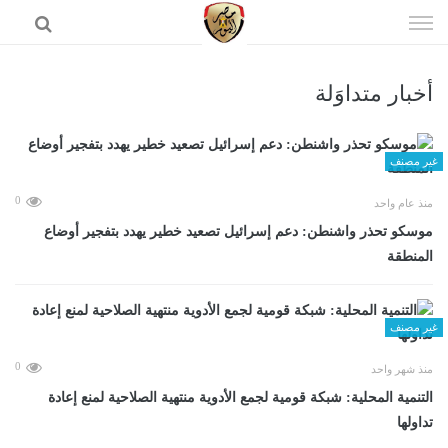
إذهب
الى
المحتوى
أخبار متداوَلة
الرئيسية
غير مصنف
0
منذ عام واحد
موسكو تحذر واشنطن: دعم إسرائيل تصعيد خطير يهدد بتفجير أوضاع
المنطقة
غير مصنف
0
منذ شهر واحد
التنمية المحلية: شبكة قومية لجمع الأدوية منتهية الصلاحية لمنع إعادة
تداولها