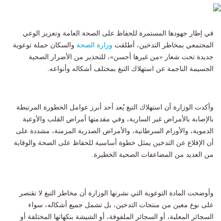
في إطار جهودها المستمرة للحفاظ على الصحة العامة وتعزيز الوعي
المجتمعي بمخاطر التدخين، أطلقت
وزارة الصحة
والسكان حملة توعوية
جديدة تحت شعار «من غيرها أحسن»، للتحذير من الأضرار الصحية
الجسيمة الناجمة عن استهلاك التبغ بمختلف أشكاله وأنواعه.
وأكدت الوزارة أن استهلاك التبغ يُعد أحد أبرز عوامل الخطورة المرتبطة
بالإصابة بالأمراض غير السارية، وفي مقدمتها أمراض القلب والأوعية
الدموية، والأورام السرطانية، والأمراض الصدرية المزمنة، مشددة على
أن الإقلاع عن التدخين يمثل خطوة أساسية للحفاظ على الصحة والوقاية
من العديد من المضاعفات الصحية الخطيرة.
وأوضحت المادة التوعوية التي نشرتها الوزارة أن مخاطر التبغ لا تقتصر
على نوع معين من منتجات التدخين، بل تشمل جميع أشكاله، سواء
السجائر المعلبة، أو السجائر الملفوفة، أو الشيشة بنكهاتها المختلفة أو