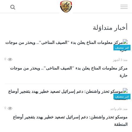
إذهب
الى
المحتوى
أخبار متداوَلة
الرئيسية
غير مصنف
0
منذ 3 أشهر
مركز معلومات المناخ يعلن بدء "الصيف المناخى".. ويحذر من موجات
حارة
غير مصنف
0
منذ عام واحد
موسكو تحذر واشنطن: دعم إسرائيل تصعيد خطير يهدد بتفجير أوضاع
المنطقة