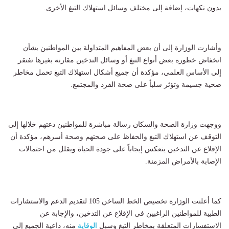
بدون نكهات، إضافة إلى مختلف وسائل استهلاك التبغ الأخرى.
وأشارت الوزارة إلى أن بعض المفاهيم المتداولة بين المواطنين بشأن
انخفاض خطورة بعض أنواع التبغ أو وسائل التدخين مقارنة بغيرها تفتقر
إلى الأساس العلمي، مؤكدة أن جميع أشكال استهلاك التبغ تحمل مخاطر
صحية جسيمة وتؤثر سلباً على صحة الفرد والمجتمع.
ووجهت وزارة الصحة والسكان رسالة مباشرة للمواطنين دعتهم خلالها إلى
التوقف عن استهلاك التبغ والحفاظ على صحتهم وصحة أسرهم، مؤكدة أن
الإقلاع عن التدخين ينعكس إيجاباً على جودة الحياة ويقلل من احتمالات
الإصابة بالأمراض المزمنة.
كما أعلنت الوزارة تخصيص الخط الساخن 105 لتقديم الدعم والاستشارات
الطبية للمواطنين الراغبين في الإقلاع عن التدخين، والإجابة عن
الاستفسارات المتعلقة بمخاطر التبغ وسبل
الوقاية
منه، داعية الجميع إلى