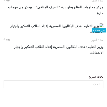
منذ 3 أشهر
مركز معلومات المناخ يعلن بدء "الصيف المناخى".. ويحذر من موجات
حارة
غير مصنف
0
منذ 3 أشهر
وزير التعليم: هدف البكالوريا المصرية إعداد الطلاب للتفكير واجتياز
الامتحانات
بحث سريع: