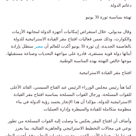
دعائم الدولة.
تهنئة بمناسبة ثورة 30 يونيو
وقال مدبولي، خلال استعراض إمكانيات أجهزة الدولة لمجابهة الأزمات
والكوارث، وذلك ضمن فعاليات افتتاح مقر القيادة الاستراتيجية للدولة
بالعاصمة الجديدة، إن ثورة 30 يونيو أكدت للعالم أن
مصر
ستظل بإرادة
أبنائها دولة قوية مستقرة، قادرة على مواجهة التحديات وصناعة مستقبلها،
موجها خالص التهنئة بهذه المناسبة الوطنية.
افتتاح مقر القيادة الاستراتيجية
كما هنأ رئيس مجلس الوزراء الرئيس عبد الفتاح السيسي، القائد الأعلى
للقوات المسلحة، ورجال القوات المسلحة بمناسبة افتتاح مقر القيادة
الاستراتيجية للدولة، مؤكدا أن هذا الإنجاز يجسد رؤية الدولة في بناء
منظومة متكاملة للقيادة والسيطرة وإدارة العمليات.
وأضاف أن افتتاح المقر يعكس ما وصلت إليه القوات المسلحة من تطور
نوعي في مجالات التخطيط الاستراتيجي والجاهزية القتالية، بما يعزز
قدرتها على حماية الأمن القومي وصون مقدرات الوطن وفق أحدث النظم