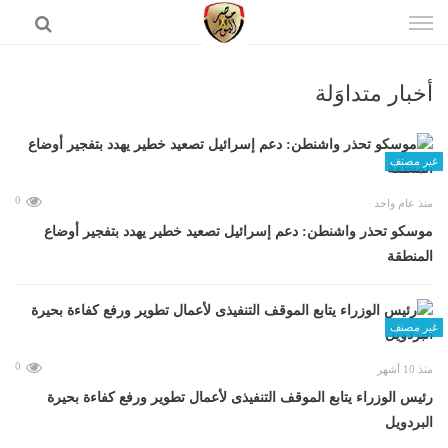
إذهب
الى
المحتوى
أخبار متداوَلة
الرئيسية
غير مصنف
0
منذ عام واحد
موسكو تحذر واشنطن: دعم إسرائيل تصعيد خطير يهدد بتفجير أوضاع
المنطقة
غير مصنف
0
منذ 10 أشهر
رئيس الوزراء يتابع الموقف التنفيذى لأعمال تطوير ورفع كفاءة بحيرة
البردويل