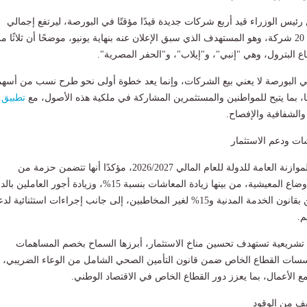
ئيس الوزراء قيد أربع شركات جديدة قيدًا مؤقتًا في البورصة، ليرتفع إجمالي
الشركات المقيدة إلى 20 شركة، وهو المستهدف الذي سبق الإعلان عنه بنهاية يونيو، موضحًا أن ثلاثًا م
ع البترول، وهي "إنبي"، و"إيلاب"، و"الحفر المصرية".
ي البورصة لا يعني بيع الشركات، وإنما يعد خطوة أولى نحو طرح نسب من أسهم
ا، بما يتيح للمواطنين والمستثمرين المشاركة في ملكية هذه الأصول، مع
تطبيق
والشفافية والإفصاح.
شات ودعم الاستثمار
وتطرق مدبولي إلى الموازنة العامة للدولة للعام المالي 2026/2027، مؤكدًا أنها تتضمن حزمة من
الإجراءات لتحسين الأوضاع المعيشية، من بينها زيادة المعاشات بنسبة 15%، وزيادة أجور العاملي
بنسبة 12% للمخاطبين بقانون الخدمة المدنية و15% لغير المخاطبين، إلى جانب إجراءات استثنائية ل
م.
 تشريعية تستهدف تحسين مناخ الاستثمار، أبرزها السماح بخصم المساهمات
ؤسسات القطاع الخاص ضمن قانون التأمين الصحي الشامل من الوعاء الضريبي،
 الأعمال، بما يعزز دور القطاع الخاص في الاقتصاد الوطني.
يف من الوقود