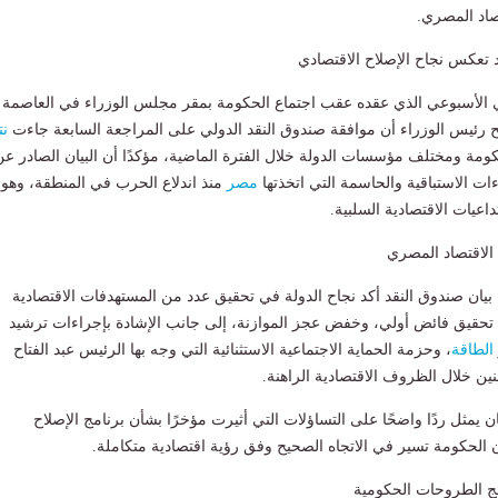
صاد المصري.
 تعكس نجاح الإصلاح الاقتصادي
 الأسبوعي الذي عقده عقب اجتماع الحكومة بمقر مجلس الوزراء في العاصمة
ضح رئيس الوزراء أن موافقة صندوق النقد الدولي على المراجعة السابعة جاءت
نت
لحكومة ومختلف مؤسسات الدولة خلال الفترة الماضية، مؤكدًا أن البيان الصادر عن
ات الاستباقية والحاسمة التي اتخذتها
مصر
منذ اندلاع الحرب في المنطقة، وهو 
عيات الاقتصادية السلبية.
 الاقتصاد المصري
بيان صندوق النقد أكد نجاح الدولة في تحقيق عدد من المستهدفات الاقتصادية
 تحقيق فائض أولي، وخفض عجز الموازنة، إلى جانب الإشادة بإجراءات ترشيد
الطاقة
، وحزمة الحماية الاجتماعية الاستثنائية التي وجه بها الرئيس عبد الفتاح
ين خلال الظروف الاقتصادية الراهنة.
ان يمثل ردًا واضحًا على التساؤلات التي أثيرت مؤخرًا بشأن برنامج الإصلاح
الحكومة تسير في الاتجاه الصحيح وفق رؤية اقتصادية متكاملة.
مج الطروحات الحكومية