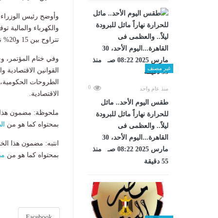
وأوضح رئيس الوزراء 
والكهرباء والمالية تو
تتراوح بين 15 و20% نتيجة زيادة
وفي ختام المؤتمر، و
غير مصنف
القوانين الاقتصادية وا
الطروحات الحكومية، 
0
منذ عام واحد
الاقتصادية.
طقس اليوم الأحد.. مائل
ملحوظة: مضمون هذا ا
للحرارة نهاراً مائل للبرودة
بمحتواه كما هو من
ال
ليلاً.. والعظمى فى
القاهرة...اليوم الأحد، 30
انتبه: مضمون هذا الخ
مارس 2025 08:22 صـ منذ
بمحتواه كما هو من
مص
55 دقيقة
Facebook