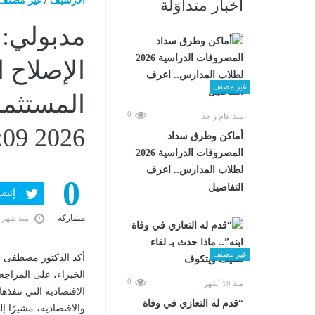
الارشيف
/
غير مصنف
أخبار متداوَلة
مدبولي: 
الإصلاح 
غير مصنف
0
منذ عام واحد
2026 06:09 مـ
أماكن وطرق سداد
المصروفات الدراسية 2026
لطلاب المدارس.. اعرف
0
التفاصيل
إنشر ف
مشاركة
منذ شهر 
غير مصنف
أكد الدكتور مصطفى م
الخبراء، على المراجع
0
منذ 10 أشهر
الاقتصادية التي تنفذه
“قدم له التعازي في وفاة
والاقتصادية، مشيرًا إ