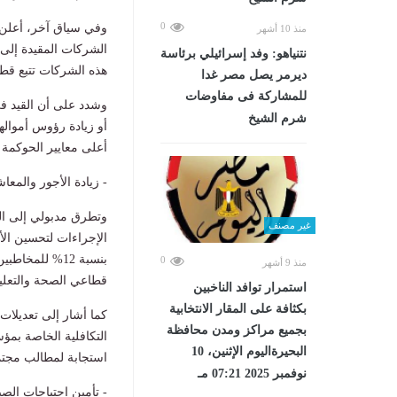
0
وفي سياق آخر، أعلن ر
منذ 10 أشهر
نتنياهو: وفد إسرائيلي برئاسة
هذه الشركات تتبع قطا
ديرمر يصل مصر غدا
للمشاركة فى مفاوضات
وشدد على أن القيد ف
شرم الشيخ
أو زيادة رؤوس أمواله
أعلى معايير الحوكمة 
- زيادة الأجور والمعا
غير مصنف
0
منذ 9 أشهر
قطاعي الصحة والتعلي
استمرار توافد الناخبين
بكثافة على المقار الانتخابية
كما أشار إلى تعديلات
بجميع مراكز ومدن محافظة
التكافلية الخاصة بم
البحيرةاليوم الإثنين، 10
استجابة لمطالب مجتمع
نوفمبر 2025 07:21 مـ
- تأمين احتياجات الص