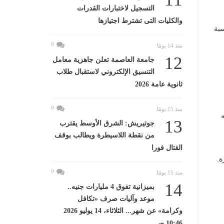
التسجيل لاختبارات القدرات
والكليات التى تشترط اجتيازها
سبة
0
منذ 14 يومًا
12
جامعة العاصمة تعلن جاهزية معامل
التنسيق الإلكتروني لاستقبال طلاب
ثانوية عامة 2026
0
منذ 15 يومًا
ه
13
جوتيريش: الشرق الأوسط يقترب
من نقطة اللاسيطرة ويطالب بوقف
القتال فورا
ة.
0
منذ 15 يومًا
14
بميزانية تفوق 4 مليارات جنيه..
موعد وآليات صرف «تكافل
وكرامة» عن شهر... الثلاثاء، 14 يوليو 2026
10:46 صـ