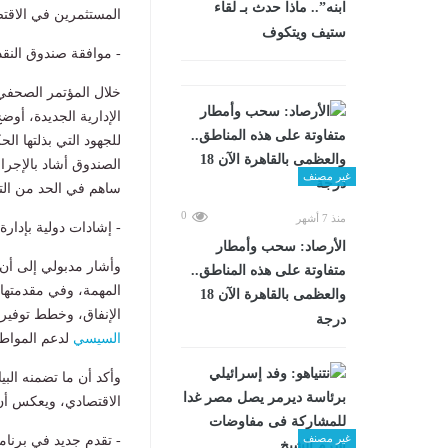
ابنه”.. ماذا حدث بـ لقاء
المستثمرين في الاقت
ستيف ويتكوف
- موافقة صندوق النقد
خلال المؤتمر الصحفي
الإدارية الجديدة، أو
للجهود التي بذلتها ا
الصندوق أشاد بالإجراء
غير مصنف
ساهم في الحد من التدا
0
منذ 7 أشهر
- إشادات دولية بإدارة
الأرصاد: سحب وأمطار
وأشار مدبولي إلى أن 
متفاوتة على هذه المناطق..
المهمة، وفي مقدمتها
والعظمى بالقاهرة الآن 18
الإنفاق، وخطط توفير
درجة
السيسي
لدعم المواطن
وأكد أن ما تضمنه البي
الاقتصادي، ويعكس أن 
غير مصنف
- تقدم جديد في برنا