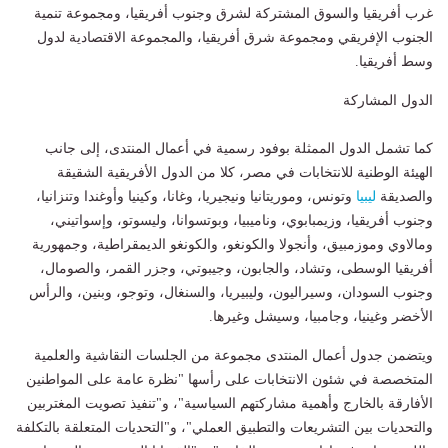
غرب أفريقيا والسوق المشتركة لشرق وجنوب أفريقيا، ومجموعة تنمية
الجنوب الإفريقي ومجموعة شرق أفريقيا، والمجموعة الاقتصادية لدول
وسط أفريقيا.
الدول المشاركة
كما تشمل الدول الممثلة بوفود رسمية في أعمال المنتدى، إلى جانب
الهيئة الوطنية للانتخابات في مصر، كلا من الدول الأفريقية الشقيقة
والصديقة
ليبيا
وتونس، وموريتانيا ونيجيريا، وغانا، وكينيا وأوغندا وتنزانيا،
وجنوب أفريقيا، وزيمبابوي، وناميبيا، وبوتسوانا، وليسوتو، وإسواتيني،
ومالاوي وموزمبيق، وأنجولا والكونغو، والكونغو الديمقراطية، وجمهورية
أفريقيا الوسطى، وتشاد، والجابون، وجيبوتي، وجزر القمر، والصومال،
وجنوب السودان، وسيراليون، وليبيريا، والسنغال، وتوجو، وبنين، والرأس
الأخضر وغينيا، وجامبيا، وسيشل وغيرها.
ويتضمن جدول أعمال المنتدى مجموعة من الجلسات النقاشية والعلمية
المتخصصة في شئون الانتخابات على رأسها "نظرة عامة على المواطنين
الأفارقة بالخارج وأهمية مشاركتهم السياسية"، و"تنفيذ تصويت المغتربين
والتحديات بين التشريعات والتطبيق العملي"، و"التحديات المتعلقة بالتكلفة