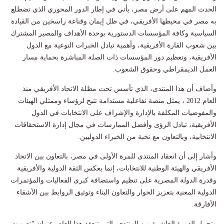
الحدث المهم على أرض مصر، يأتي في إطار الدور المحوري الذي تضطلع
به مصر في محيطها الأفريقي، في ظل إيمان وقناعة راسخين من القيادة
السياسية وكافة المؤسسات الدستورية بوحدة الأهداف والمصير المشترك
بين شعوب القارة الأفريقية، وأهمية تبادل الخبرات النوعية مع الدول
الأفريقية، وتعظيم دور المؤسسات ذات الصلة المباشرة بحماية مسار
العمل الديمقراطي وحقوق الشعوب.
وأضاف أن هذا المنتدى، الذي تأسس تحت مظلة الاتحاد الأفريقي منذ
العام 2012 ، يمثل منصة تفاعلية مستدامة تتيح لرؤساء وممثلي الهيئات
والمفوضيات المكلفة بالإدارة والإشراف على الانتخابات في الدول
الأفريقية، تبادل الرؤى وأفضل الممارسات في مجال إدارة الاستحقاقات
الانتخابية، وبالتعاون مع نخبة من الخبراء الدوليين.
وأشار إلى أن انعقاد المنتدى للمرة الأولى في مصر، بالتعاون بين الاتحاد
الأفريقي والهيئة الوطنية للانتخابات، إنما يعكس الثقة الدولية والأفريقية
وقدرة الدولة المصرية على تنظيم واستضافة كبرى الفعاليات والمؤتمرات
الدولية المعنية بتعزيز الحوار والتعاون البناء وتوثيق الروابط بين الأشقاء
الأفارقة.
وتحمل الدورة العاشرة من المنتدى، التي تنعقد هذا العام، عنوان "تصويت