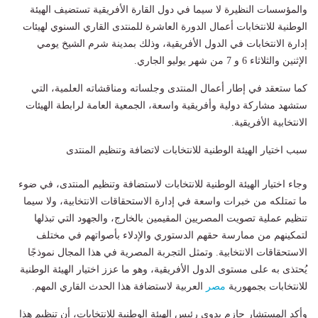
والمؤسسات النظيرة لا سيما في دول القارة الأفريقية تستضيف الهيئة
الوطنية للانتخابات أعمال الدورة العاشرة للمنتدى القاري السنوي لهيئات
إدارة الانتخابات في الدول الأفريقية، وذلك بمدينة شرم الشيخ يومي
الإثنين والثلاثاء 6 و 7 من شهر يوليو الجاري.
كما ستعقد في إطار أعمال المنتدى وجلساته ومناقشاته العلمية، التي
ستشهد مشاركة دولية وأفريقية واسعة، الجمعية العامة لرابطة الهيئات
الانتخابية الأفريقية.
سبب اختيار الهيئة الوطنية للانتخابات لاتضافة وتنظيم المنتدى
وجاء اختيار الهيئة الوطنية للانتخابات لاستضافة وتنظيم المنتدى، في ضوء
ما تمتلكه من خبرات واسعة في إدارة الاستحقاقات الانتخابية، ولا سيما
تنظيم عملية تصويت المصريين المقيمين بالخارج، والجهود التي تبذلها
لتمكينهم من ممارسة حقهم الدستوري والإدلاء بأصواتهم في مختلف
الاستحقاقات الانتخابية. وتمثل التجربة المصرية في هذا المجال نموذجًا
يُحتذى به على مستوى الدول الأفريقية، وهو ما عزز اختيار الهيئة الوطنية
للانتخابات بجمهورية
مصر
العربية لاستضافة هذا الحدث القاري المهم.
وأكد المستشار حازم بدوي رئيس الهيئة الوطنية للانتخابات، أن تنظيم هذا