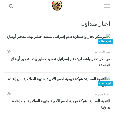
إذهب
الى
المحتوى
أخبار متداوَلة
الرئيسية
غير مصنف
0
منذ عام واحد
موسكو تحذر واشنطن: دعم إسرائيل تصعيد خطير يهدد بتفجير أوضاع
المنطقة
غير مصنف
0
منذ شهر واحد
التنمية المحلية: شبكة قومية لجمع الأدوية منتهية الصلاحية لمنع إعادة
تداولها