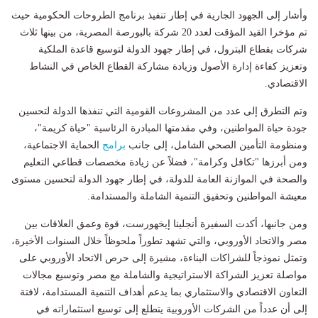
وأشار إلى الجهود الجارية في إطار تنفيذ برنامج الطروحات الحكومية حيث
تم مؤخرا القيد المؤقت لعدد 20 شركة بالبورصة المصرية، من بينها ثلاث
شركات بقطاع البترول، في إطار جهود الدولة لتوسيع قاعدة الملكية
وتعزيز كفاءة إدارة الأصول وزيادة مشاركة القطاع الخاص في النشاط
الاقتصادي.
وتم التطرق إلى عدد من المشروعات القومية التي تنفذها الدولة لتحسين
جودة حياة المواطنين، وفي مقدمتها المبادرة الرئاسية "حياة كريمة"،
ومنظومة التأمين الصحي الشامل، إلى جانب
برامج
الحماية الاجتماعية،
ومن أبرزها "تكافل وكرامة"، فضلاً عن زيادة مخصصات قطاعي التعليم
والصحة في الموازنة العامة للدولة، في إطار جهود الدولة لتحسين مستوى
معيشة المواطنين وتحقيق التنمية الشاملة والمستدامة.
ومن جانبها، أكدت السفيرة أنجلينا إيخهورست، قوة وعمق العلاقات بين
مصر والاتحاد الأوروبي، والتي تشهد تطوراً ملحوظاً خلال السنوات الأخيرة،
وتمثل نموذجاً للشراكات البناءة، مشيرة إلى حرص الاتحاد الأوروبي على
مواصلة تعزيز الشراكة الاستراتيجية والشاملة مع مصر وتوسيع مجالات
التعاون الاقتصادي والاستثماري بما يدعم أهداف التنمية المستدامة، لافتة
إلى أن عدداً من الشركات الأوروبية يتطلع إلى توسيع استثماراته في