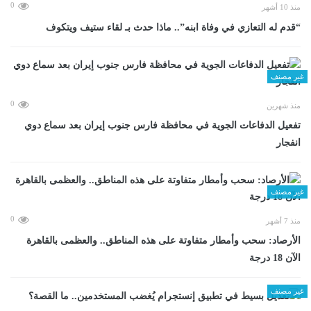
0
منذ 10 أشهر
“قدم له التعازي في وفاة ابنه”.. ماذا حدث بـ لقاء ستيف ويتكوف
غير مصنف
0
منذ شهرين
تفعيل الدفاعات الجوية في محافظة فارس جنوب إيران بعد سماع دوي
انفجار
غير مصنف
0
منذ 7 أشهر
الأرصاد: سحب وأمطار متفاوتة على هذه المناطق.. والعظمى بالقاهرة
الآن 18 درجة
غير مصنف