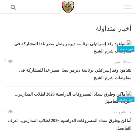
إذهب
الى
المحتوى
أخبار متداوَلة
الرئيسية
غير مصنف
0
منذ 10 أشهر
نتنياهو: وفد إسرائيلي برئاسة ديرمر يصل مصر غدا للمشاركة فى
مفاوضات شرم الشيخ
غير مصنف
0
منذ عام واحد
أماكن وطرق سداد المصروفات الدراسية 2026 لطلاب المدارس.. اعرف
التفاصيل