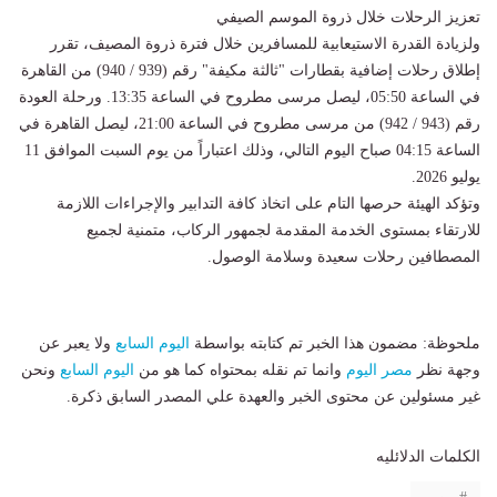
​تعزيز الرحلات خلال ذروة الموسم الصيفي
​ولزيادة القدرة الاستيعابية للمسافرين خلال فترة ذروة المصيف، تقرر
إطلاق رحلات إضافية بقطارات "ثالثة مكيفة" رقم (939 / 940) من القاهرة
في الساعة 05:50، ليصل مرسى مطروح في الساعة 13:35. ورحلة العودة
رقم (943 / 942) من مرسى مطروح في الساعة 21:00، ليصل القاهرة في
الساعة 04:15 صباح اليوم التالي، وذلك اعتباراً من يوم السبت الموافق 11
يوليو 2026.
​وتؤكد الهيئة حرصها التام على اتخاذ كافة التدابير والإجراءات اللازمة
للارتقاء بمستوى الخدمة المقدمة لجمهور الركاب، متمنية لجميع
المصطافين رحلات سعيدة وسلامة الوصول.
ملحوظة: مضمون هذا الخبر تم كتابته بواسطة
اليوم السابع
ولا يعبر عن
وجهة نظر
مصر اليوم
وانما تم نقله بمحتواه كما هو من
اليوم السابع
ونحن
غير مسئولين عن محتوى الخبر والعهدة علي المصدر السابق ذكرة.
الكلمات الدلائليه