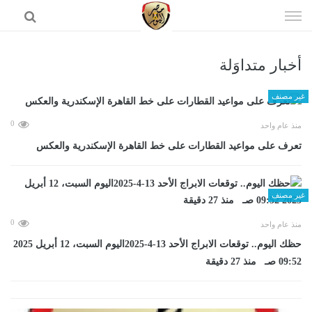
إذهب
الى
المحتوى
أخبار متداوَلة
الرئيسية
غير مصنف
0
منذ عام واحد
تعرف على مواعيد القطارات على خط القاهرة الإسكندرية والعكس
غير مصنف
0
منذ عام واحد
حظك اليوم.. توقعات الابراج الأحد 13-4-2025اليوم السبت، 12 أبريل 2025
09:52 صـ منذ 27 دقيقة