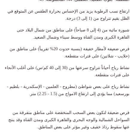
​ارتفاع نسب الرطوبة يزيد من الإحساس بحرارة الطقس عن المتوقع في
الظل بقيم تتراوح من (1 إلى 3) درجة.
​شبورة مائية من (4 إلى 8 صباحاً) على مناطق من شمال البلاد حتى
القاهرة الكبرى ومدن القناة ووسط سيناء وشمال الصعيد.
​فرص ضعيفة لأمطار خفيفة (بنسبة حدوث 20% تقريباً) على مناطق من
(حلايب - شلاتين) على فترات متقطعة.
​نشاط رياح أحياناً تتراوح سرعتها من (30 إلى 40 كم/س) على أغلب الأنحاء
على فترات متقطعة.
​نشاط رياح على بعض شواطئ (مطروح - العلمين - الإسكندرية - بلطيم -
بورسعيد) مما يؤدي إلى ارتفاع الامواج من (1.5 - 2.25) متر.
​فرص ضعيفة لتكون بعض السحب المنخفضة على مناطق متفرقة من
السواحل الشمالية والوجه البحري والقاهرة الكبرى ومدن القناة وقد ينتج
عنها سقوط رذاذ خفيف وغير مؤثر على بعض المناطق.