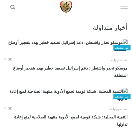
إذهب
الى
المحتوى
أخبار متداوَلة
الرئيسية
غير مصنف
0
منذ عام واحد
موسكو تحذر واشنطن: دعم إسرائيل تصعيد خطير يهدد بتفجير أوضاع
المنطقة
غير مصنف
0
منذ شهر واحد
التنمية المحلية: شبكة قومية لجمع الأدوية منتهية الصلاحية لمنع إعادة
تداولها