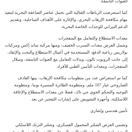
العبوات الناسفة.
كما استعرضت الرباطات القتالية التي تحمل عناصر الصاعقة البحرية لتنفيذ
مهام مكافحة الإرهاب البحري، والإغارة على الأهداف الساحلية، وتقديم
الدعم النيراني للوحدات الخاصة البحرية.
معدات الاستطلاع والتعامل مع المتفجرات
وشمل العرض معدات التسرب الخفيف، ومنها مركبة ساند إكس ومركبات
بولاريس رباعية الدفع، المستخدمة في أعمال الاستطلاع والبحث والإنقاذ،
إلى جانب الروبوت تالون، وبدلات التعامل مع العبوات الناسفة، وسلال
المتفجرات، ومعدات التأمين الطبي للأفراد.
كما تم استعراض عدد من منظومات مكافحة الإرهاب، بينها القاذف
الصاروخي عيار 107 ملم، ومنظومة الطائرة المسيرة بوما، ومنظومة
التوجيه والتحكم الجوي جي تاك، فضلا عن معدات الاستطلاع والإعاقة
اللاسلكية، وأجهزة التشويش على إشارات التفجير عن بعد.
تأمين هندسي وإشاري
وتضمن العرض الشلتر المحمول العسكري، وشلتر الترنك اللاسلكي
المشفر لدعم منظومات الاتصالات، إلى جانب اللودر والبلدوزر المدرعين