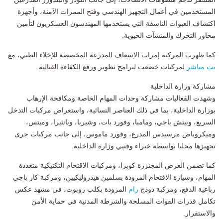
المستخدمين في أعمال التجهيز الهندسي وفتح الممرات الآمنة، وأجهزة
اكتشاف العبوات الناسفة التي يستخدمها المهندسون العسكريون لتأمين
محاور التحرك والمنشآت الحيوية.
كما ظهرت المركبة إمراب الإسعاف المدرعة المخصصة للإخلاء الطبي، مع
بث مباشر
لمركبات خضعت لبرامج تطوير ورفع الكفاءة القتالية.
مشاركة وزارة الداخلية
وشهدت الفعاليات مشاركة وحدات المهام الخاصة ومكافحة الإرهاب
بوزارة الداخلية، بما في ذلك العناصر النسائية، واستعراض مركبات التدخل
السريع، وبيتش باجي، ومامبا، وفورد بات، وشيربا، وبانثيرا، وميتس،
وميكروباص مرسيدس المدرع، وفورد ماموس، إلى جانب مركبات جرى
تجهيزها محليا بواسطة خبراء وفنيي وزارة الداخلية.
كما تضمن العرض المجنزرة كوبرا، ومركبات الاقتحام التكتيكية متعددة
المهام، وسيارة الاقتحام المزودة بسلمين هيدروليكيين، ومركبة كار باجي
رباعية الدفع، ومركبة دودج
رام
المزودة بكلب روبوت، في مشهد عكس
تكامل قدرات القوات المسلحة والشرطة المدنية في حماية الأمن
والاستقرار.