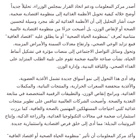
أصدر مركز المعلومات ودعم اتخاذ القرار بمجلس الوزراء، تحليلاً جديداً
أوضح خلاله كيفية تحويل الأنظمة الغذائية إلى منظومة اقتصادية ضخمة،
حيث أشار التحليل إلى أن الأنظمة الغذائية لم تعُد مجرد وسيلة لتحسين
الصحة أو لإنقاص الوزن، بل أصبحت جزءًا من منظومة اقتصادية عالمية
متنامية تُعرف "بمنظومة الحياة الصحية" أو ما يطلق عليه "اقتصاد العافية"
فمع تزايد الوعي الصحي، وارتفاع معدلات السمنة والأمراض المزمنة،
وتحول وسائل التواصل الاجتماعي إلى منصات مؤثرة في تشكيل أنماط
الحياة، نشأت صناعة عالمية ضخمة تقوم على تلبية الطلب المتزايد على
الغذاء الصحي، واللياقة البدنية، وإدارة الوزن.
وقد أدى هذا التحول إلى نمو أسواق جديدة تشمل الأغذية العضوية،
والأغذية منخفضة السعرات الحرارية، والمنتجات النباتية، والمكملات
الغذائية، وبرامج إنقاص الوزن، والتطبيقات الرقمية المتخصصة في متابعة
التغذية والصحة. وأصبحت الشركات العالمية تتنافس على تطوير منتجات
غذائية تُلبي احتياجات المستهلكين المهتمين بالصحة والعافية، كما برزت
استثمارات ضخمة في مجالات التكنولوجيا الغذائية، والزراعة الذكية، وإنتاج
البروتينات البديلة؛ مما أدى إلى خلق فرص اقتصادية واستثمارية جديدة.
وأكد مركز المعلومات أن تأثير "منظومة الحياة الصحية أو اقتصاد العافية"