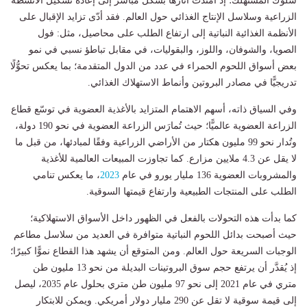
سلوك المستهلك؛ إذ امتدت آثارها بشكل مباشر إلى إعادة تشكيل الأنشطة
الزراعية وسلاسل الإنتاج الغذائي حول العالم. فقد أدّى تزايد الإقبال على
الأنظمة الغذائية النباتية إلى ارتفاع الطلب على محاصيل، مثل: فول
الصويا، والشوفان، واللوز، والبقوليات، في مقابل تباطؤ نسبي في نمو
بعض أسواق اللحوم الحمراء في عدد من الدول المتقدمة؛ بما يعكس تحوُّلًا
تدريجيًّا في مصادر البروتين وأنماط الاستهلاك الغذائي.
وفي السياق ذاته، أسهم الاهتمام المتزايد بالأغذية العضوية في توسّع قطاع
الزراعة العضوية عالميًّا؛ حيث تُمارَس الزراعة العضوية في نحو 190 دولة،
وتُدار نحو 99 مليون هكتار من الأراضي الزراعية وفقًا لمبادئها، من قبل ما
لا يقل عن 4.3 ملايين مزارع. كما تجاوزت المبيعات العالمية للأغذية
والمشروبات العضوية 136 مليار يورو في عام
2023
، ما يعكس تنامي
الطلب على المنتجات الطبيعية وارتفاع قيمتها السوقية.
كما بدأت هذه التحولات بالفعل في الظهور داخل الأسواق الاستهلاكية؛
حيث أصبحت بدائل اللحوم النباتية متوافرة في العديد من سلاسل مطاعم
الوجبات السريعة حول العالم. ومن المتوقع أن يشهد هذا القطاع نموًّا كبيرًا؛
إذ يُقدَّر أن يرتفع حجم سوق البروتينات البديلة من نحو 13 مليون طن
متري في عام 2021 إلى نحو 97 مليون طن متري بحلول عام 2035، ليصل
إلى قيمة سوقية لا تقل عن 290 مليار دولار أمريكي. ويمكن للابتكار