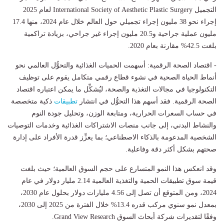
التجميل International Society of Aesthetic Plastic Surgery لعام 2025
إجراء نحو 38 مليون إجراء تجميلي حول العالم خلال عام 2024، منها 17.4
مليون عملية جراحية و20.5 مليون إجراء غير جراحي، بزيادة تراكمية
بلغت 42.5% مقارنة بعام 2020.
- اقتصاد الصحة الرقمية: أسهمت الحميات الغذائية والتحوُّل العالمي نحو
أنماط الحياة الصحية في نشوء قطاع رقمي متكامل يقوم على توظيف
التكنولوجيا في مجالات التغذية والصحة، ليُشكِّل ما يمكن اعتباره اقتصاد
الصحة الرقمية. فقد أسهم هذا التحوُّل في انتشار
تطبيقات
ذكية متخصصة
في حساب السعرات الحرارية، ومتابعة الوزن، وتحليل جودة النوم
والنشاط البدني، إلى جانب منصات الاشتراكات الغذائية وخدمات التوصيات
الشخصية المدعومة بالذكاء الاصطناعي؛ بما يعزِّز قدرة الأفراد على إدارة
صحتهم بشكل أكثر دقة وفاعلية.
وقد انعكس هذا النمو المتسارع على حجم السوق العالمية؛ حيث بلغت
قيمة سوق تطبيقات الحمية والتغذية العالمية 2.14 مليار دولار في عام
2024، ومن المتوقع أن تصل إلى 4.56 مليارات دولار بحلول عام 2030،
بمعدل نمو سنوي مركب قدره 13.4% خلال الفترة من 2025 إلى 2030،
وفقًا لتقديرات شركة أبحاث السوق Grand View Research.