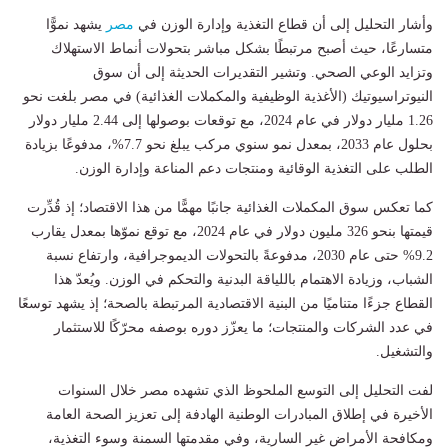
وأشار التحليل إلى أن قطاع التغذية وإدارة الوزن في
مصر
يشهد نموًّا
متسارعًا، حيث أصبح مرتبطًا بشكل مباشر بتحولات أنماط الاستهلاك
وتزايد الوعي الصحي. وتشير التقديرات الحديثة إلى أن سوق
النيوتراسيوتيك (الأغذية الوظيفية والمكملات الغذائية) في مصر بلغت نحو
1.26 مليار دولار في عام 2024، مع توقعات بوصولها إلى 2.44 مليار دولار
بحلول عام 2033، بمعدل نمو سنوي مركب يبلغ نحو 7.7%، مدفوعًا بزيادة
الطلب على التغذية الوقائية ومنتجات دعم المناعة وإدارة الوزن.
كما تعكس سوق المكملات الغذائية جانبًا مهمًّا من هذا الاقتصاد؛ إذ قُدِّرت
قيمتها بنحو 326 مليون دولار في عام 2024، مع توقع نموّها بمعدل يقارب
9.2% حتى عام 2030، مدفوعةً بالتحولات الديموجرافية، وارتفاع نسبة
الشباب، وزيادة الاهتمام باللياقة البدنية والتحكم في الوزن. ويُعدّ هذا
القطاع جزءًا متناميًا من البنية الاقتصادية المرتبطة بالصحة؛ إذ يشهد توسعًا
في عدد الشركات والمنتجات؛ ما يعزّز دوره بوصفه محرّكًا للاستثمار
والتشغيل.
لفت التحليل إلى التوسع الملحوظ الذي تشهده مصر خلال السنوات
الأخيرة في إطلاق المبادرات الوطنية الهادفة إلى تعزيز الصحة العامة
ومكافحة الأمراض غير السارية، وفي مقدمتها السمنة وسوء التغذية،