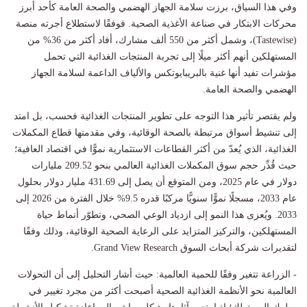
وفي هذا السياق، برزت سلامة الجهاز الهضمي والصحة العامة كأحد أبرز
محركات الابتكار في صناعة الأغذية الصحية. فوفقًا لاستطلاع أجرته منصة
(Tastewise)، وشمل أكثر من 550 ألف مشارك، أفاد أكثر من 36% من
المستهلكين أنهم أكثر ميلًا إلى تجربة المنتجات الغذائية التي تحمل
مؤشرات تفيد أنها غنية بالبريبايوتكس والألياف الداعمة لسلامة الجهاز
الهضمي والصحة العامة.
ولم يقتصر تأثير هذا التوجه على تطوير المنتجات الغذائية فحسب، بل امتد
إلى تنشيط أسواق مرتبطة بالصحة الوقائية، وفي مقدمتها قطاع المكملات
الغذائية، الذي يُعدّ من أكثر القطاعات الاستثمارية نموًّا في اقتصاد العافية؛
حيث قُدِّر حجم سوق المكملات الغذائية العالمي بنحو 209.52 مليارات
دولار في عام 2025، ومن المتوقع أن يصل إلى 431.69 مليار دولار بحلول
عام 2033، مسجلًا نموًّا سنويًّا مركبًا قدره 9.5% خلال الفترة من 2026 إلى
2033. ويُعزى هذا النمو إلى ازدياد الوعي الصحي، وتطوّر أنماط حياة
المستهلكين، والتركيز المتزايد على الرعاية الصحية الوقائية، وذلك وفقًا
لتقديرات شركة أبحاث السوق Grand View Research.
- الزراعة تتغير وفقًا للحمية العالمية: حيث أشار التحليل إلى أن التحولات
العالمية نحو الأنظمة الغذائية الصحية أصبحت أكثر من مجرد تغيير في