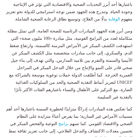
باعتبارها أحد أبرز التحديات الصحية والاقتصادية التي تؤثر في الإنتاجية
وجودة الحياة. وتندرج هذه الجهود ضمن توجه استراتيجي للدولة نحو تعزيز
مفهوم
الوقاية
بدلًا من العلاج، وتوسيع نطاق الرعاية الصحية الشاملة.
ومن أبرز هذه الجهود المبادرات الرئاسية للصحة العامة، التي تمثل مظلة
متكاملة لعدد من البرامج القومية، مثل مبادرة «100 مليون صحة» التي
استهدفت الكشف المبكر عن الأمراض المزمنة كالسمنة، وارتفاع ضغط
الدم، والسكري، إلى جانب مبادرات متخصصة مثل الكشف المبكر عن
الأنيميا والسمنة والتقزم بين تلاميذ المدارس، والتي تهدف إلى بناء جيل
صحي قادر على النمو والإنتاج من خلال التدخل المبكر في المراحل
العمرية الحرجة. كما أطلقت الدولة حملات توعوية موسعة بالشراكة مع
UNICEF لتعزيز أنماط التغذية الصحية والحد من السلوكيات الغذائية
الضارة، مع التركيز على الأطفال والنساء باعتبارهم الفئات الأكثر تأثرًا
بالتغذية غير السليمة.
كما تعكس هذه المبادرات إدراكًا متزايدًا لخطورة السمنة باعتبارها أحد أهم
مسببات الأمراض غير السارية؛ بما يفرض أعباءً متزايدة على النظام
الصحي والاقتصاد القومي. كما تسهم
برامج
التوعية والفحص المبكر في
تحسين معدلات الاكتشاف والتدخل العلاجي، إلى جانب تعزيز ثقافة نمط