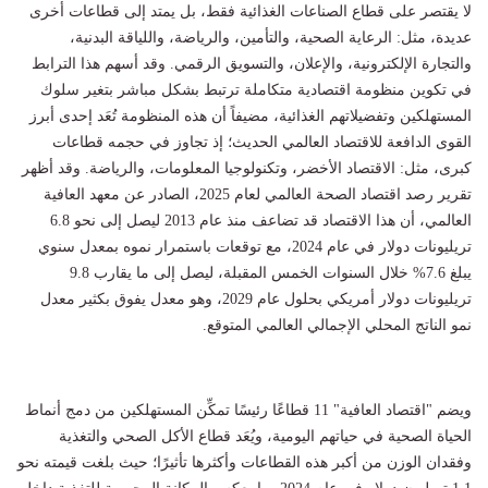
لا يقتصر على قطاع الصناعات الغذائية فقط، بل يمتد إلى قطاعات أخرى
عديدة، مثل: الرعاية الصحية، والتأمين، والرياضة، واللياقة البدنية،
والتجارة الإلكترونية، والإعلان، والتسويق الرقمي. وقد أسهم هذا الترابط
في تكوين منظومة اقتصادية متكاملة ترتبط بشكل مباشر بتغير سلوك
المستهلكين وتفضيلاتهم الغذائية، مضيفاً أن هذه المنظومة تُعَد إحدى أبرز
القوى الدافعة للاقتصاد العالمي الحديث؛ إذ تجاوز في حجمه قطاعات
كبرى، مثل: الاقتصاد الأخضر، وتكنولوجيا المعلومات، والرياضة. وقد أظهر
تقرير رصد اقتصاد الصحة العالمي لعام 2025، الصادر عن معهد العافية
العالمي، أن هذا الاقتصاد قد تضاعف منذ عام 2013 ليصل إلى نحو 6.8
تريليونات دولار في عام 2024، مع توقعات باستمرار نموه بمعدل سنوي
يبلغ 7.6% خلال السنوات الخمس المقبلة، ليصل إلى ما يقارب 9.8
تريليونات دولار أمريكي بحلول عام 2029، وهو معدل يفوق بكثير معدل
نمو الناتج المحلي الإجمالي العالمي المتوقع.
ويضم "اقتصاد العافية" 11 قطاعًا رئيسًا تمكِّن المستهلكين من دمج أنماط
الحياة الصحية في حياتهم اليومية، ويُعَد قطاع الأكل الصحي والتغذية
وفقدان الوزن من أكبر هذه القطاعات وأكثرها تأثيرًا؛ حيث بلغت قيمته نحو