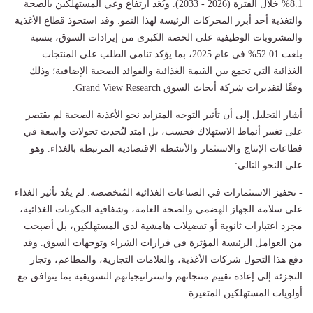
8.1% خلال الفترة (2026 - 2033). ويُعَد ارتفاع وعي المستهلكين بالصحة
والتغذية أحد أبرز المحركات الرئيسة لهذا النمو. وقد استحوذ قطاع الأغذية
والمشروبات الوظيفية على الحصة الكبرى من إيرادات السوق، بنسبة
بلغت 52.01% في عام 2025، بما يؤكد تنامي الطلب على المنتجات
الغذائية التي تجمع بين القيمة الغذائية والفوائد الصحية الإضافية؛ وذلك
وفقًا لتقديرات شركة أبحاث السوق Grand View Research.
أشار التحليل إلى أن تأثير التوجه المتزايد نحو الأغذية الصحية لم يقتصر
على تغيير أنماط الاستهلاك فحسب، بل امتد ليُحدث تحولات واسعة في
قطاعات الإنتاج والاستثمار والأنشطة الاقتصادية المرتبطة بالغذاء. وهو
على النحو التالي:
- تحفيز الاستثمارات في الصناعات الغذائية المُتخصصة: لم يعُد تأثير الغذاء
على سلامة الجهاز الهضمي والصحة العامة، وشفافية المكونات الغذائية،
مجرد اعتبارات ثانوية أو تفضيلات هامشية لدى المستهلكين، بل أصبحت
من العوامل الرئيسة المؤثرة في قرارات الشراء وتوجهات السوق. وقد
دفع هذا التحول شركات الأغذية، والعلامات التجارية، والمطاعم، وتجار
التجزئة إلى إعادة تقييم منتجاتهم واستراتيجياتهم التسويقية بما يتوافق مع
أولويات المستهلكين المتغيرة.