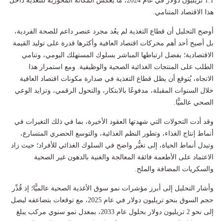
1.1 تريليون دولار في عام 2024، ما يعكس المكانة المحورية للتغذية داخل
هذا الاقتصاد المتنامي.
أوضح التحليل أن قطاع التغذية لم يعُد مجرد عنصر داعم للصحة الفردية،
بل أصبح أحد أهم محركات اقتصاد العافية وأكثرها قدرة على توليد القيمة
الاقتصادية؛ بفضل ارتباطها المباشر بسلوك المستهلك اليومي، وتنامي
الطلب على المنتجات الغذائية الصحية والوظيفية. ومع استمرار هذا
الاتجاه، يُتوقع أن يظل قطاع التغذية في صدارة مكونات اقتصاد العافية
خلال السنوات المقبلة، مدفوعًا بالابتكار، والتحول الرقمي، وتزايد الوعي
الصحي عالميًّا.
وقد أدت التحولات التي شهدتها العقود الأخيرة، بما في ذلك التغيرات في
أنماط إنتاج الغذاء، وتطور النظم الغذائية، والتوسع الحضري المتسارع،
وتبدل أنماط الحياة، إلى تغيُّر واضح في السلوك الغذائي للأفراد؛ حيث زاد
الاعتماد على الأطعمة فائقة المعالجة والغنية بالدهون غير الصحية
والسكريات المضافة والملح.
وأشار التحليل إلى أبرز مؤشرات نمو سوق الأغذية الصحية عالميًّا؛ إذ قُدِّر
حجم السوق بنحو تريليون دولار في عام 2025، مع توقعات بتضاعفه ليصل
إلى نحو 2 تريليون دولار بحلول عام 2033، بمعدل نمو سنوي مركب يبلغ