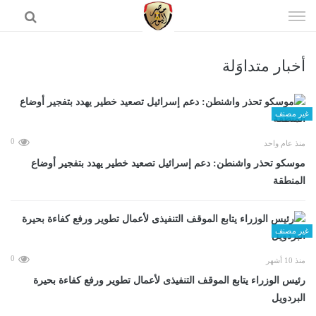
إذهب
الى
المحتوى
أخبار متداوَلة
الرئيسية
غير مصنف
0
منذ عام واحد
موسكو تحذر واشنطن: دعم إسرائيل تصعيد خطير يهدد بتفجير أوضاع
المنطقة
غير مصنف
0
منذ 10 أشهر
رئيس الوزراء يتابع الموقف التنفيذى لأعمال تطوير ورفع كفاءة بحيرة
البردويل