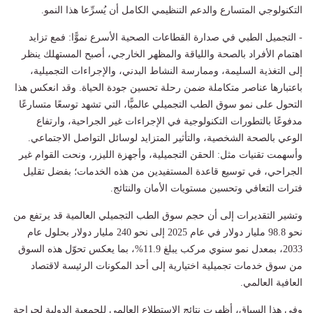
التكنولوجي المتسارع والدعم التنظيمي الكامل أن يُسرِّعا هذا النمو.
- التجميل الطبي في صدارة القطاعات الصحية الأسرع نموًّا: فمع تزايد
اهتمام الأفراد بالصحة واللياقة والمظهر الخارجي، أصبح المستهلك ينظر
إلى التغذية السليمة، وممارسة النشاط البدني، والإجراءات التجميلية،
باعتبارها عناصر متكاملة ضمن رحلة تحسين جودة الحياة. وقد انعكس هذا
التحول على نمو سوق الطب التجميلي عالميًّا، التي تشهد توسعًا متسارعًا
مدفوعًا بالتطورات التكنولوجية في الإجراءات غير الجراحية، وارتفاع
الوعي بالصحة الشخصية، والتأثير المتزايد لوسائل التواصل الاجتماعي.
وأسهمت تقنيات مثل: الحقن التجميلية، وأجهزة الليزر، ونحت القوام غير
الجراحي، في توسيع قاعدة المستفيدين من هذه الخدمات؛ بفضل تقليل
فترات التعافي وتحسين مستويات الأمان والنتائج.
وتشير التقديرات إلى أن حجم سوق الطب التجميلي العالمية قد يرتفع من
نحو 98.8 مليار دولار في عام 2025 إلى نحو 240 مليار دولار بحلول عام
2033، بمعدل نمو سنوي مركب يبلغ 11.9%، بما يعكس تحوّل هذه السوق
من سوق خدمات تجميلية اختيارية إلى أحد المكونات الرئيسة لاقتصاد
العافية العالمي.
وفي هذا السياق، أظهرت نتائج الاستطلاع العالمي للجمعية الدولية لجراحة