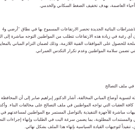
 أحياء العاصمة، بهدف تخفيف الضغط السكاني والخدمي.
وأوضح المحافظ أن الاشتراطات البنائية الجديدة تحصر الارتفاعات المسموح بها في نطاق "أرضي و4
ن أي رغبة في زيادة هذه الارتفاعات تتطلب من المواطنين التوجه مباشرة إلى اله
حة للحصول على الموافقات الفنية اللازمة، وذلك لضمان التزام المباني بالمعايي
التي تضمن سلامة المواطنين وعدم تكرار التكدس العمراني.
 في ملف التصالح
 لتسوية أوضاع المباني المخالفة، أشار الدكتور إبراهيم صابر إلى أن المحافظة
 كافة العقبات التي تواجه المواطنين في ملف التصالح على مخالفات البناء. وأكد
هات مباشرة للأجهزة التنفيذية بالتواصل المستمر مع المواطنين لمساعدتهم في
 والمستندات المطلوبة، بما يضمن سرعة البت في الطلبات وإنهاء إجراءات التص
فيذاً لتوجيهات القيادة السياسية بإنهاء هذا الملف بشكل نهائي.