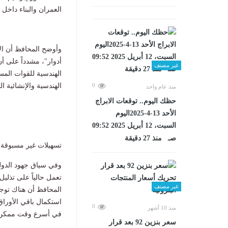
العمران والبناء داخل
أدوار"، مشدداً على أ
غير مصنف
الهندسية للقوات المسل
الهندسية والإنشائية 
0
منذ عام واحد
حظك اليوم.. توقعات الابراج
الأحد 13-4-2025اليوم
السبت، 12 أبريل 2025 09:52
صـ منذ 27 دقيقة
​تسهيلات غير مسبوقة
​وفي سياق جهود الدولة
تعمل حالياً على تذليل
غير مصنف
المحافظ أن هناك توجي
استكمال باقي الأوراق
0
منذ 10 أشهر
في أسرع وقت ممكن، تن
سعر بنزين 92 بعد قرار