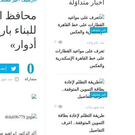
الارشيف
/
غير مصنف
أخبار متداوَلة
​محافظ ا
غير مصنف
أدوار»
0
منذ عام واحد
تعرف على مواعيد القطارات
على خط القاهرة الإسكندرية
0
والعكس
إنشر ف
مشاركة
منذ شهر 
غير مصنف
0
منذ شهر واحد
طريقة التظلم لإعادة بطاقة
التموين المتوقفة.. اعرف
التفاصيل
​أكد الدكتور إبراهيم