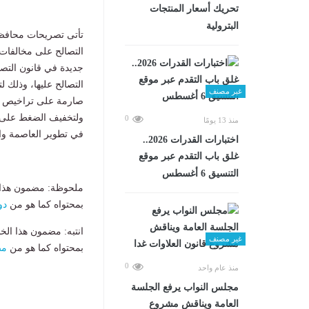
تحريك أسعار المنتجات
البترولية
​تأتى تصريحات محافظ
التصالح على مخالفات 
جديدة في قانون التص
التصالح عليها، وذلك ل
غير مصنف
صارمة على تراخيص الب
ولتخفيف الضغط على ش
0
منذ 13 يومًا
في تطوير العاصمة والا
اختبارات القدرات 2026..
غلق باب التقدم عبر موقع
التنسيق 6 أغسطس
ملحوظة: مضمون هذا ا
بمحتواه كما هو من
دو
انتبه: مضمون هذا الخ
غير مصنف
بمحتواه كما هو من
مص
0
منذ عام واحد
مجلس النواب يرفع الجلسة
العامة ويناقش مشروع