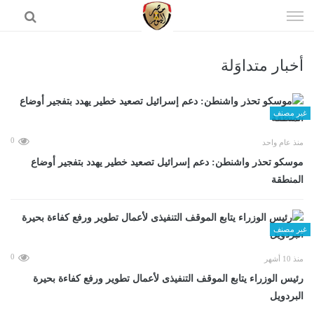
إذهب
الى
المحتوى
أخبار متداوَلة
الرئيسية
غير مصنف
0
منذ عام واحد
موسكو تحذر واشنطن: دعم إسرائيل تصعيد خطير يهدد بتفجير أوضاع
المنطقة
غير مصنف
0
منذ 10 أشهر
رئيس الوزراء يتابع الموقف التنفيذى لأعمال تطوير ورفع كفاءة بحيرة
البردويل