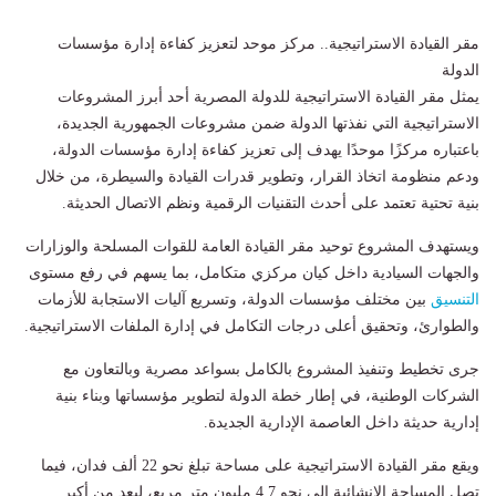
مقر القيادة الاستراتيجية.. مركز موحد لتعزيز كفاءة إدارة مؤسسات
الدولة
يمثل مقر القيادة الاستراتيجية للدولة المصرية أحد أبرز المشروعات
الاستراتيجية التي نفذتها الدولة ضمن مشروعات الجمهورية الجديدة،
باعتباره مركزًا موحدًا يهدف إلى تعزيز كفاءة إدارة مؤسسات الدولة،
ودعم منظومة اتخاذ القرار، وتطوير قدرات القيادة والسيطرة، من خلال
بنية تحتية تعتمد على أحدث التقنيات الرقمية ونظم الاتصال الحديثة.
ويستهدف المشروع توحيد مقر القيادة العامة للقوات المسلحة والوزارات
والجهات السيادية داخل كيان مركزي متكامل، بما يسهم في رفع مستوى
التنسيق
بين مختلف مؤسسات الدولة، وتسريع آليات الاستجابة للأزمات
والطوارئ، وتحقيق أعلى درجات التكامل في إدارة الملفات الاستراتيجية.
جرى تخطيط وتنفيذ المشروع بالكامل بسواعد مصرية وبالتعاون مع
الشركات الوطنية، في إطار خطة الدولة لتطوير مؤسساتها وبناء بنية
إدارية حديثة داخل العاصمة الإدارية الجديدة.
ويقع مقر القيادة الاستراتيجية على مساحة تبلغ نحو 22 ألف فدان، فيما
تصل المساحة الإنشائية إلى نحو 4.7 مليون متر مربع، ليعد من أكبر