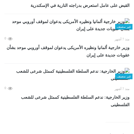
القبض على عامل استعرض بدراجته النارية في الإسكندرية
غير مصنف
0
منذ 7 أشهر
وزير خارجية ألمانيا ونظيره الأمريكى يدعوان لموقف أوروبي موحد بشأن
عقوبات جديدة على إيران
غير مصنف
0
منذ 7 أشهر
وزير الخارجية: ندعم السلطة الفلسطينية كممثل شرعى للشعب
الفلسطينى