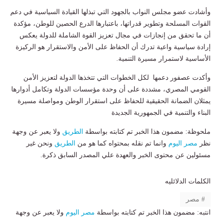
وأشادت عضو مجلس النواب بالجهود التي تبذلها القيادة السياسية في دعم
القوات المسلحة وتطوير قدراتها، باعتبارها الدرع الحصين للوطن، مؤكدة
أن ما تحقق من إنجازات في مجال تعزيز القوة الشاملة للدولة يعكس
إرادة سياسية واعية تدرك أن الحفاظ على الأمن والاستقرار هو الركيزة
الأساسية لاستمرار مسيرة التنمية.
وأكدت عصفور دعمها لكل الخطوات التي تتخذها الدولة لتعزيز الأمن
القومي المصري، مشددة على أن وحدة مؤسسات الدولة وتكامل أدوارها
يمثلان الضمانة الحقيقية للحفاظ على استقرار الوطن ومواصلة مسيرة
البناء والتنمية في الجمهورية الجديدة
ملحوظة: مضمون هذا الخبر تم كتابته بواسطة
الطريق
ولا يعبر عن وجهة
نظر
مصر اليوم
وانما تم نقله بمحتواه كما هو من
الطريق
ونحن غير
مسئولين عن محتوى الخبر والعهدة علي المصدر السابق ذكرة.
الكلمات الدلائليه
مصر
انتبه: مضمون هذا الخبر تم كتابته بواسطة
مصر اليوم
ولا يعبر عن وجهة