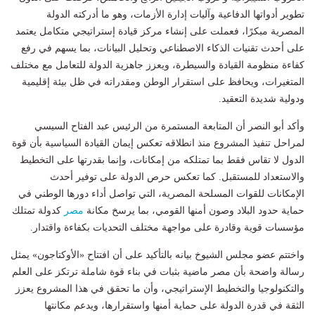
تطوير أدواتها الدفاعية وآليات إدارة الأزمات، وهو ما أدركته الدولة
المصرية مبكرًا، فعملت على إنشاء مركز قيادة إستراتيجي متكامل يعتمد
على أحدث تقنيات الذكاء الاصطناعي وتحليل البيانات، بما يسهم في رفع
كفاءة منظومة القيادة والسيطرة، ويعزز جاهزية الدولة للتعامل مع مختلف
المتغيرات، ويحافظ على استقرار الوطن ومقدراته في ظل بيئة إقليمية
ودولية شديدة التعقيد.
وأكد أبو النصر أن المتابعة المستمرة من الرئيس عبد الفتاح السيسي
لمراحل تنفيذ المشروع منذ انطلاقه تعكس إيمان القيادة السياسية بأن قوة
الدول لا تقاس فقط بما تمتلكه من إمكانات، وإنما بقدرتها على التخطيط
والاستعداد للمستقبل. كما تعكس حرص الدولة على توفير أحدث
الإمكانات للقوات المسلحة المصرية، التي تواصل أداء دورها الوطني في
حماية حدود البلاد وصون أمنها القومي، بما يرسخ مكانة
مصر
كدولة تمتلك
مؤسسات قوية وقادرة على مواجهة مختلف التحديات بكفاءة واقتدار.
واختتم عضو مجلس الشيوخ بيانه بالتأكيد على أن افتتاح «الأوكتاجون» يمثل
رسالة واضحة بأن مصر ماضية بثبات في بناء قوة شاملة ترتكز على العلم
والتكنولوجيا والتخطيط الإستراتيجي، وأن ما تحقق في هذا المشروع يعزز
الثقة في قدرة الدولة على حماية أمنها واستقرارها، ويدعم مكانتها