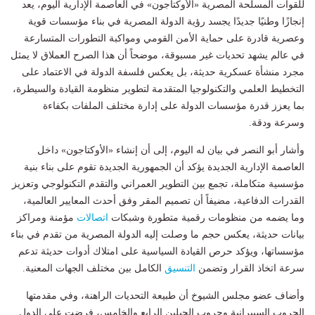
للقوات المسلحة المصرية «الأوكتاجون» في العاصمة الإدارية اليوم، يعد
إنجازًا وطنيًا جديدًا يجسد رؤية الدولة المصرية في بناء مؤسسات قوية
وعصرية قادرة على حماية الأمن القومي ومواكبة التطورات المتسارعة
في عالم يشهد تحديات غير مسبوقة، موضحاً أن هذا الصرح العملاق لا يمثل
مجرد منشأة عسكرية حديثة، بل يعكس فلسفة الدولة في الاعتماد على
التخطيط العلمي والتكنولوجيا المتقدمة لتطوير منظومة القيادة والسيطرة،
بما يعزز قدرة مؤسسات الدولة على إدارة مختلف الملفات بكفاءة
وسرعة ودقة.
وأشار أبو النصر في بيان له اليوم، إلى أن إنشاء «الأوكتاجون» داخل
العاصمة الإدارية الجديدة يؤكد أن الجمهورية الجديدة تقوم على بناء بنية
مؤسسية متكاملة، تجمع بين التطوير العمراني والتقدم التكنولوجي وتعزيز
القدرات الدفاعية، مضيفاً أن تصميم المقر وفق أحدث المعايير العالمية،
وما يضمه من منظومات رقمية متطورة وشبكات
اتصالات
مؤمنة ومراكز
بيانات حديثة، يعكس حجم ما وصلت إليه الدولة المصرية من تقدم في بناء
مؤسساتها، ويؤكد حرص القيادة السياسية على امتلاك أدوات حديثة تدعم
سرعة اتخاذ القرار وتضمن
التنسيق
الكامل بين مختلف الجهات المعنية.
وأضاف عضو مجلس الشيوخ أن طبيعة التحديات الراهنة، وفي مقدمتها
الحروب السيبرانية وحروب الجيلين الرابع والخامس، فرضت على الدول