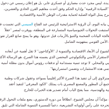
لجديدة، ليس مجرد حدث معماري أو عسكري عابر، بل هو إعلان رسمي عن دخول
السيادة الرقمية" وإدارة الحكم وفق أحدث مفاهيم القرن الحادي والعشرين،
رح يمثل النواة الصلبة لحماية مقدرات الوطن الأمنية والاقتصادية.
يانه اليوم، أن الرؤية الاستراتيجية للرئيس عبد الفتاح
السيسي
التي تجسدت ف
استبقت التحولات الجيوسياسية المتسارعة في المنطقة، ووفرت لمصر "عقلاً
الجة البيانات الضخمة والتنبؤ بالأزمات قبل حدوثها، وهو ما يمنح صانع القرار تفوقا
ت الأمن القومي بمفهومه الشامل.
 أن الأبعاد الاقتصادية والتنموية لـ "الأوكتاجون" لا تقل أهمية عن أبعاده
 الاستقرار الأمني والتكنولوجي المحصن الذي يضمنه هذا الصرح، هو الرسالة الأكث
بي والمحلي. لا توجد تنمية مستدامة أو تدفقات رؤوس أموال بدون مظلة أمنية
حمي هذه الاستثمارات وتضمن استمراريتها".
منزلاوي إلى أن تنفيذ هذا الصرح الأكبر إقليمياً بسواعد وعقول شركات وطنية
جمع أن المطور والمصنع المصري بات يمتلك "الكود المعرفي" لتنفيذ أعقد
ة والهندسية، مما يفتح الباب أمام تصدير هذه الخبرات للخارج.
نه مؤكداً أن مجلس الشيوخ، انطلاقاً من دوره الدستوري، يضع ملفات التحول الر
 الحرجة على رأس أولوياته التشريعية، دعماً للمسيرة التنموية الشاملة التي تليق