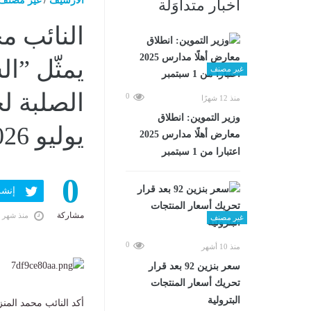
الارشيف
/
غير مصنف
أخبار متداوَلة
النائب م
يمثّل ”ال
غير مصنف
0
منذ 12 شهرًا
وزير التموين: انطلاق
يوليو 2026 03:23 مـ
معارض أهلًا مدارس 2025
اعتبارا من 1 سبتمبر
0
إنشر ف
مشاركة
منذ شهر 
غير مصنف
0
منذ 10 أشهر
سعر بنزين 92 بعد قرار
تحريك أسعار المنتجات
البترولية
أكد النائب محمد المنز