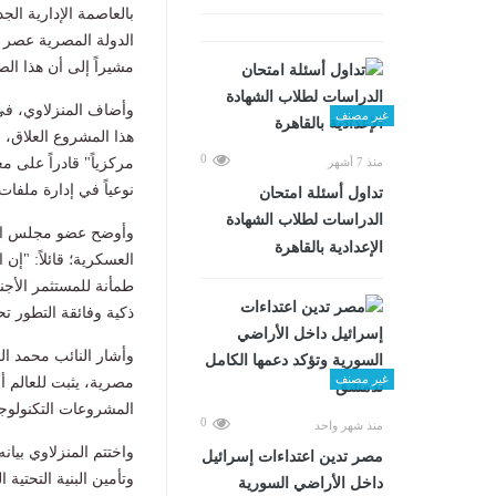
بالعاصمة الإدارية ا
الدولة المصرية عصر "
مشيراً إلى أن هذا الص
وأضاف المنزلاوي، في ب
غير مصنف
هذا المشروع العلاق، 
0
مركزياً" قادراً على مع
منذ 7 أشهر
نوعياً في إدارة ملفا
تداول أسئلة امتحان
الدراسات لطلاب الشهادة
وأوضح عضو مجلس الشيوخ
الإعدادية بالقاهرة
العسكرية؛ قائلاً: "إن
طمأنة للمستثمر الأجن
ذكية وفائقة التطور ت
وأشار النائب محمد ال
غير مصنف
مصرية، يثبت للعالم أ
المشروعات التكنولوجي
0
منذ شهر واحد
واختتم المنزلاوي بيا
مصر تدين اعتداءات إسرائيل
وتأمين البنية التحتية
داخل الأراضي السورية