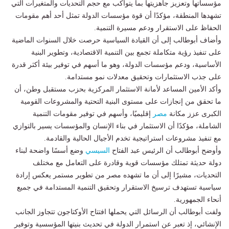
مؤسساتها وتعزيز جاهزيتها بما يتواكب مع حجم التحديات والمتغيرات التي
تشهدها المنطقة، مؤكدًا أن قوة مؤسسات الدولة تمثل أحد أهم مقومات
الحفاظ على الاستقرار ودعم مسيرة التنمية.
وأضاف أبوطالب إلى أن القيادة السياسية حرصت خلال السنوات الماضية
على تنفيذ رؤية متكاملة تجمع بين التنمية الاقتصادية، وتطوير البنية
الأساسية، ودعم مؤسسات الدولة، وهو ما أسهم في توفير بيئة أكثر قدرة
على جذب الاستثمارات وتحقيق معدلات نمو مستدامة.
وأكد الأمين المساعد لأمانة الاستثمار المركزية بحزب مستقبل وطن، أن
ما تحقق من إنجازات على مستوى البنية التحتية والمشروعات القومية
الكبرى عزز مكانة
مصر
إقليميًا، وأسهم في توفير مقومات التنمية
الشاملة، مؤكدًا أن الاستثمار في بناء الإنسان والمؤسسات يسير بالتوازي
مع تنفيذ مشروعات استراتيجية تخدم الأجيال الحالية والقادمة.
وأوضح أبوطالب أن الرئيس عبد الفتاح
السيسي
وضع أسسًا واضحة لبناء
دولة حديثة تمتلك مؤسسات قوية وقادرة على التعامل مع مختلف
التحديات، مشيرًا إلى أن ما تشهده مصر من تطوير مستمر يعكس إرادة
سياسية تستهدف ترسيخ الاستقرار وتحقيق التنمية المستدامة في جميع
أنحاء الجمهورية.
ولفت أبوطالب أن الرسائل التي يحملها افتتاح الأوكتاجون تتجاوز الجانب
الإنشائي، إذ تعبر عن استمرار الدولة في تحديث بنيتها المؤسسية وتوفير