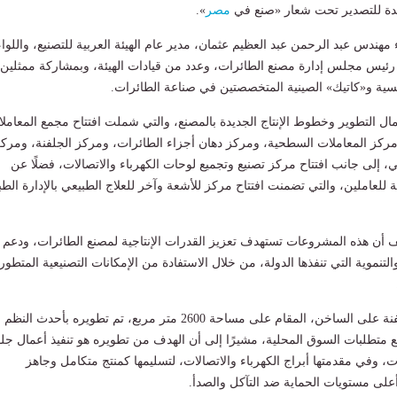
دة للتصدير تحت شعار «صنع في
مصر
».
مهندس عبد الرحمن عبد العظيم عثمان، مدير عام الهيئة العربية للتصنيع، واللواء
يس مجلس إدارة مصنع الطائرات، وعدد من قيادات الهيئة، وبمشاركة ممثلين
ية و«كاتيك» الصينية المتخصصتين في صناعة الطائرات.
مال التطوير وخطوط الإنتاج الجديدة بالمصنع، والتي شملت افتتاح مجمع المعامل
ركز المعاملات السطحية، ومركز دهان أجزاء الطائرات، ومركز الجلفنة، ومرك
ي، إلى جانب افتتاح مركز تصنيع وتجميع لوحات الكهرباء والاتصالات، فضلًا عن
 للعاملين، والتي تضمنت افتتاح مركز للأشعة وآخر للعلاج الطبيعي بالإدارة الطب
ف أن هذه المشروعات تستهدف تعزيز القدرات الإنتاجية لمصنع الطائرات، ودعم
تنموية التي تنفذها الدولة، من خلال الاستفادة من الإمكانات التصنيعية المتطور
وأوضح أن مركز الجلفنة على الساخن، المقام على مساحة 2600 متر مربع، تم تطويره بأحدث النظم
مع متطلبات السوق المحلية، مشيرًا إلى أن الهدف من تطويره هو تنفيذ أعمال جلف
، وفي مقدمتها أبراج الكهرباء والاتصالات، لتسليمها كمنتج متكامل وجاهز
أعلى مستويات الحماية ضد التآكل والصدأ.