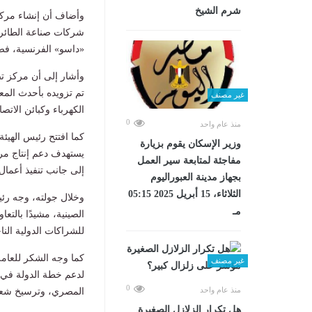
شرم الشيخ
وأضاف أن إنشاء مركز
شركات صناعة الطائرا
«داسو» الفرنسية، فضل
تم تزويده بأحدث المعد
غير مصنف
الكهرباء وكبائن الات
0
منذ عام واحد
وزير الإسكان يقوم بزيارة
يستهدف دعم إنتاج مرك
مفاجئة لمتابعة سير العمل
إلى جانب تنفيذ أعمال 
بجهاز مدينة العبوراليوم
الثلاثاء، 15 أبريل 2025 05:15
وخلال جولته، وجه رئي
مـ
الصينية، مشيدًا بالتع
للشراكات الدولية النا
كما وجه الشكر للعامل
غير مصنف
لدعم خطة الدولة في خ
0
منذ عام واحد
المصري، وترسيخ شع
هل تكرار الزلازل الصغيرة