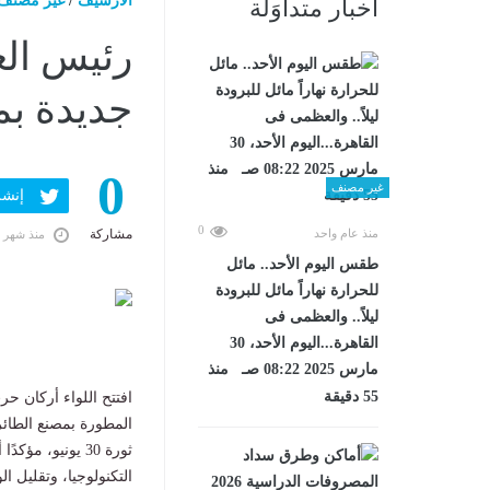
الارشيف
/
غير مصنف
أخبار متداوَلة
رئيس العر
جديدة بم
0
غير مصنف
إنشر ف
0
منذ عام واحد
مشاركة
منذ شهر 
طقس اليوم الأحد.. مائل
للحرارة نهاراً مائل للبرودة
ليلاً.. والعظمى فى
القاهرة...اليوم الأحد، 30
مارس 2025 08:22 صـ منذ
55 دقيقة
افتتح اللواء أركان حر
ثورة 30 يونيو، 
التكنولوجيا، وتقليل 