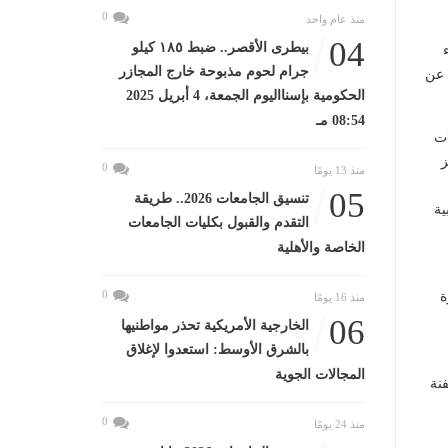
0
منذ عام واحد
04
بيطرى الأقصر.. ضبط ١٨٥ كيلو
جرام لحوم مذبوحة خارج المجازر
 عن
الحكومية بإسنااليوم الجمعة، 4 أبريل 2025
08:54 مـ
ات
ز
0
منذ 13 يومًا
05
تنسيق الجامعات 2026.. طريقة
ية
التقدم والقبول بكليات الجامعات
الخاصة والأهلية
0
ة
منذ 16 يومًا
06
الخارجية الأمريكية تحذر مواطنيها
بالشرق الأوسط: استعدوا لإغلاق
المجالات الجوية
نة
0
منذ 24 يومًا