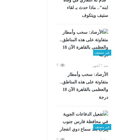
“قدم له التعازي في وفاة
ابنه”.. ماذا حدث بـ لقاء
ستيف ويتكوف
غير مصنف
0
منذ 7 أشهر
الأرصاد: سحب وأمطار
متفاوتة على هذه المناطق..
والعظمى بالقاهرة الآن 18
درجة
غير مصنف
0
منذ شهرين