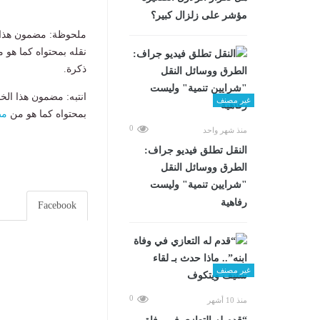
مؤشر على زلزال كبير؟
ملحوظة: مضمون هذا ا
نقله بمحتواه كما هو 
ذكرة.
انتبه: مضمون هذا الخ
غير مصنف
بمحتواه كما هو من
مص
0
منذ شهر واحد
​النقل تطلق فيديو جراف:
الطرق ووسائل النقل
"شرايين تنمية" وليست
رفاهية
Facebook
غير مصنف
0
منذ 10 أشهر