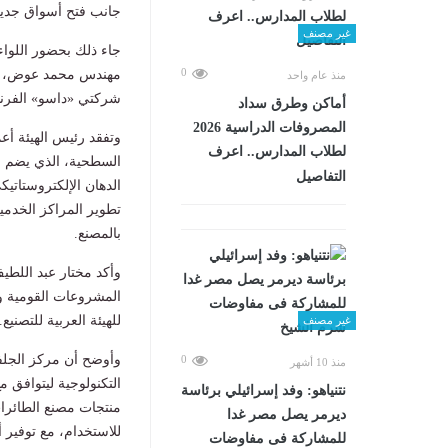
جانب فتح أسواق جدي
غير مصنف
جاء ذلك بحضور اللواء 
0
مهندس محمد عوض، رئ
منذ عام واحد
شركتي «داسو» الفرنس
أماكن وطرق سداد
المصروفات الدراسية 2026
وتفقد رئيس الهيئة أع
لطلاب المدارس.. اعرف
السطحية، الذي يضم م
التفاصيل
الدهان الإلكتروستاتيك
تطوير المراكز الخدمية
بالمصنع.
وأكد مختار عبد اللطي
المشروعات القومية وال
للهيئة العربية للتصنيع.
غير مصنف
0
منذ 10 أشهر
التكنولوجية ليتوافق 
نتنياهو: وفد إسرائيلي برئاسة
منتجات مصنع الطائرات
ديرمر يصل مصر غدا
للاستخدام، مع توفير 
للمشاركة فى مفاوضات