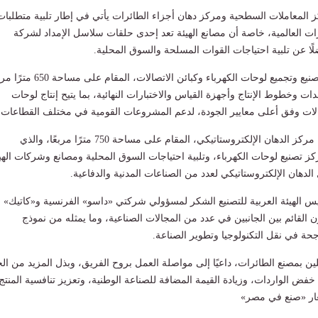
 المعاملات السطحية ومركز دهان أجزاء الطائرات يأتي في إطار تلبية متطلبات
ت العالمية، خاصة أن مصانع الهيئة تعد إحدى حلقات سلاسل الإمداد لشركة
ًا عن تلبية احتياجات القوات المسلحة والسوق المحلية.
وأشار إلى أن مركز تصنيع وتجميع لوحات الكهرباء وكبائن الاتصالات، المقام
ات وخطوط الإنتاج وأجهزة القياس والاختبارات النهائية، بما يتيح إنتاج لوحات
صالات وفق أعلى معايير الجودة، لدعم المشروعات القومية في مختلف القطاعات.
كما افتتح رئيس الهيئة مركز الدهان الإلكتروستاتيكي، المقام على مساحة 750 مترًا مربعًا، والذي
ز تصنيع لوحات الكهرباء، وتلبية احتياجات السوق المحلية ومصانع وشركات الهي
الدهان الإلكتروستاتيكي لعدد من الصناعات المدنية والدفاعية.
س الهيئة العربية للتصنيع الشكر لمسؤولي شركتي «داسو» الفرنسية و«كاتيك»
اون القائم بين الجانبين في عدد من المجالات الصناعية، وما يمثله من نموذج
جحة في نقل التكنولوجيا وتطوير الصناعة.
ين بمصنع الطائرات، داعيًا إلى مواصلة العمل بروح الفريق، وبذل المزيد من الج
فض الواردات، وزيادة القيمة المضافة للصناعة الوطنية، وتعزيز تنافسية المنتج
ار «صنع في مصر»