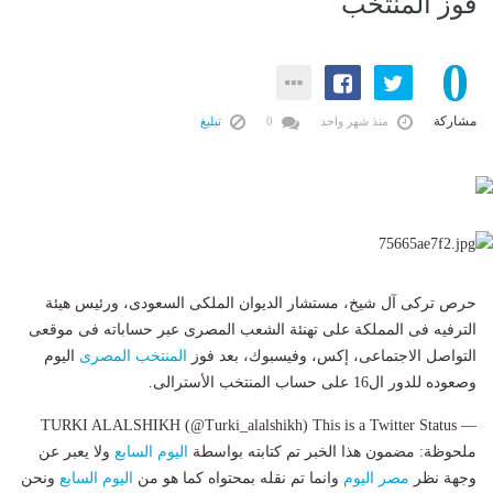
فوز المنتخب
0
مشاركة
منذ شهر واحد
0
تبليغ
حرص تركى آل شيخ، مستشار الديوان الملكى السعودى، ورئيس هيئة
الترفيه فى المملكة على تهنئة الشعب المصرى عبر حساباته فى موقعى
التواصل الاجتماعى، إكس، وفيسبوك، بعد فوز
المنتخب المصرى
اليوم
وصعوده للدور ال16 على حساب المنتخب الأسترالى.
— TURKI ALALSHIKH (@Turki_alalshikh) This is a Twitter Status
ملحوظة: مضمون هذا الخبر تم كتابته بواسطة
اليوم السابع
ولا يعبر عن
وجهة نظر
مصر اليوم
وانما تم نقله بمحتواه كما هو من
اليوم السابع
ونحن