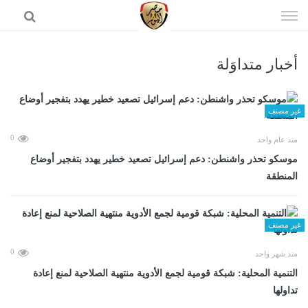
إذهب
الى
المحتوى
أخبار متداوَلة
الرئيسية
غير مصنف
0
منذ عام واحد
موسكو تحذر واشنطن: دعم إسرائيل تصعيد خطير يهدد بتفجير أوضاع
المنطقة
غير مصنف
0
منذ شهر واحد
التنمية المحلية: شبكة قومية لجمع الأدوية منتهية الصلاحية لمنع إعادة
تداولها