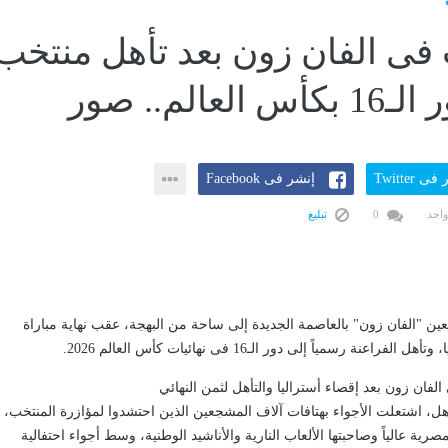
 فى الفان زون بعد تأهل منتخب
عالم.. صور
ى Twitter
إنشر فى Facebook
واحد
0
تبليغ
 "الفان زون" بالعاصمة الجديدة إلى ساحة من البهجة، عقب نهاية مباراة
ل الفراعنة رسمياً إلى دور الـ16 فى نهائيات كأس العالم 2026.
فان زون بعد إقصاء أستراليا والتأهل لثمن النهائي
ل، اشتعلت الأجواء بهتافات آلاف المشجعين الذين احتشدوا لمؤازرة المنتخب،
صرية عالياً وصاحبتها الألعاب النارية والأناشيد الوطنية، وسط أجواء احتفالية