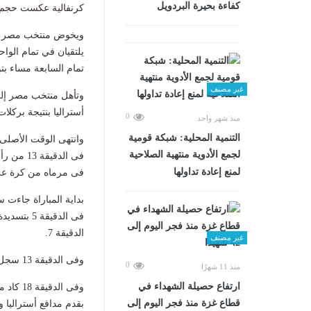
كفاءة بحيرة البردويل
كرنفالية عكست حجم ال
ويخوض منتخب مصر الأو
تمام السابعة مساء بت
غير مصنف
أستراليا بنتيجة بركلات الترجيح 4-3 فى المباراة التى أقيمت الجمع
0
منذ شهر واحد
التنمية المحلية: شبكة قومية
لجمع الأدوية منتهية الصلاحية
فى الدق
لمنع إعادة تداولها
فى مرماه من كرة عر
بداية المباراة جاءت
فى الدقيق
الدقيقة 7.
غير مصنف
وفى الدقيقة 13 سجل إمام عاشور الهدف الأول لمنتخب مصر من رأسية إمام عاشور.
0
منذ 11 شهرًا
ارتفاع حصيلة الشهداء في
وفى ال
قطاع غزة منذ فجر اليوم إلى
بقدم مدافع أستراليا 