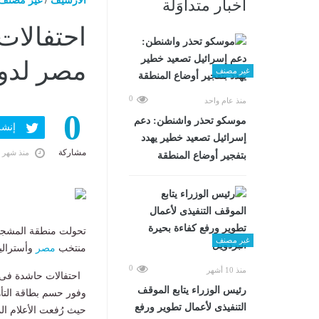
الارشيف
/
غير مصنف
أخبار متداوَلة
احتفالات
مصر لدور الـ16 بكأس ال
غير مصنف
0
منذ عام واحد
0
موسكو تحذر واشنطن: دعم
إنشر ف
إسرائيل تصعيد خطير يهدد
مشاركة
منذ شهر 
بتفجير أوضاع المنطقة
تحولت منطقة المشجعين
غير مصنف
منتخب
مصر
وأستراليا، وتأه
0
منذ 10 أشهر
احتفالات حاشدة فى ال
رئيس الوزراء يتابع الموقف
وفور حسم بطاقة التأه
التنفيذى لأعمال تطوير ورفع
حيث رُفعت الأعلام الم