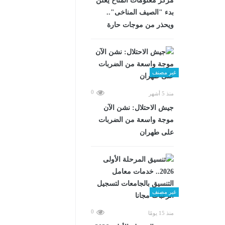
مركز معلومات المناخ يعلن
بدء "الصيف المناخى"..
ويحذر من موجات حارة
غير مصنف
0
منذ 5 أشهر
جيش الاحتلال: نشن الآن
موجة واسعة من الضربات
على طهران
غير مصنف
0
منذ 15 يومًا