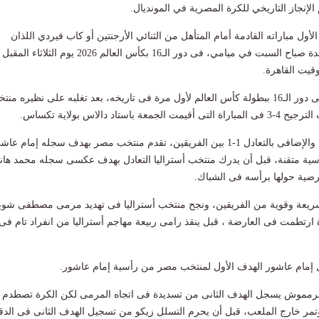
إنجاز التاريخي للكرة المصرية في المونديال.
ل مباراته القادمة أمام المتأهل من الثنائي الأرجنتين أو كاب فيردي اللذان
يلتقيان في تمام الواحدة صباح السبت في ميامي، فى دور الـ16 بكأس العالم 2026 يوم الث
وقيت القاهرة.
وتأهل منتخب مصر إلى دور الـ16 ببطولة كأس العالم لأول مرة فى تاريخه، بعد تغلبه على نظيره من
ة باستاد دالاس بولاية تكساس.
وانتهى الوقت الأصلى والإضافى بالتعادل 1-1 بين الفريقين، تقدم منتخب مصر بهدف سجله إمام عا
يقة 13 من رأسية متقنة، قبل أن يدرك منتخب أستراليا التعادل بهدف عكسى سجله محمد ها
ضية حولها برأسه فى الشباك.
 سريعة وقوية من الفريقين، ونجح منتخب أستراليا فى تهديد مرمى مصطفى شوب
ة 5 بتسديدة ارتطمت فى العارضة ، قبل ينقذ رامى ربيعة مهاجم أستراليا من انفراد تام فى
دقيقة 18 كاد مرمموش يسجل الهدف الثانى من تسديدة فى اتجاه المرمى لكن الكرة تصطدم
وتمر خارج الملعب، قبل أن يحرم التسلل زيكو من تسجيل الهدف الثانى فى الدق