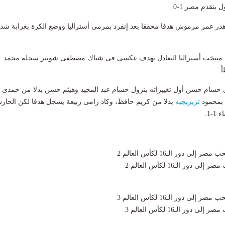
هدر عمر مرموش هدفا محققا بعد إنفرد بمرمى أستراليا ووضع الكرة بغرابة شدي
دقيقة 55 أدرك منتخب أستراليا التعادل بهدف عكسى فى شباك مصطفى شوبير سجله محمد
.
دقيقة 68 أجرى حسام حسن أول تغييراته بنزول حسام عبد المجيد وهيثم حسن بدلا من حمدى
 بمحمود
تريزيجيه
بدلا من كريم حافظ، وكاد رامى ربيعة يسجل هدفا لكن الحار
-1.
دور الـ16 لكأس العالم 2
دور الـ16 لكأس العالم 3