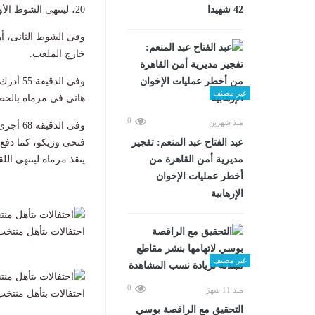
42 شهيدا
20، لينتهى الشوط الأول بتقدم مصر 1-0.
وفى الشوط الثانى، أ
خارج الملعب.
وفى ال
غير مصنف
هانى فى مرماه بالخطأ
0
منذ شهرين
وفى ال
عبد الفتاح عبد المنعم: تفجير
فتحى وزيكو، كما دفع
مديرية أمن القاهرة من
ينقذ مرماه لينتهى اللقاء 1
أخطر عمليات الإخوان
الإرهابية
احتفالات بتأهل منتخب مصر إلى 
غير مصنف
0
منذ 11 شهرًا
احتفالات بتأهل منتخب مصر إلى 
التحقيق مع الراقصة بوسي