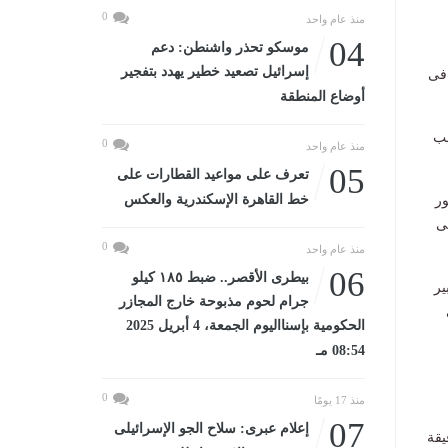
0
منذ عام واحد
04
موسكو تحذر واشنطن: دعم
إسرائيل تصعيد خطير يهدد بتفجير
لاثاء المقبل فى
أوضاع المنطقة
تخب
0
منذ عام واحد
05
تعرف على مواعيد القطارات على
خط القاهرة الإسكندرية والعكس
شور
نى
0
منذ عام واحد
06
بيطرى الأقصر.. ضبط ١٨٥ كيلو
ير
جرام لحوم مذبوحة خارج المجازر
الحكومية بإسنااليوم الجمعة، 4 أبريل 2025
08:54 مـ
0
منذ 17 يومًا
07
إعلام عبرى: سلاح الجو الإسرائيلى
يقة