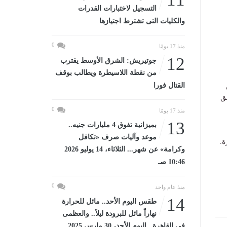
التسجيل لاختبارات القدرات
والكليات التى تشترط اجتيازها
0
منذ 17 يومًا
12
جوتيريش: الشرق الأوسط يقترب
من نقطة اللاسيطرة ويطالب بوقف
القتال فورا
ق
0
منذ 17 يومًا
13
بميزانية تفوق 4 مليارات جنيه..
موعد وآليات صرف «تكافل
ة.
وكرامة» عن شهر... الثلاثاء، 14 يوليو 2026
10:46 صـ
0
منذ عام واحد
14
طقس اليوم الأحد.. مائل للحرارة
نهاراً مائل للبرودة ليلاً.. والعظمى
فى القاهرة...اليوم الأحد، 30 مارس 2025