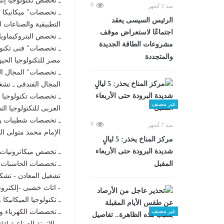
ـ تخصص تكنولوجيا إنتاج
0
منذ 3 أشهر
ـ تخصصات" ميكانيكا و
الرئيس السيسى يعقد
التطبيقية والصناعات ال
اجتماعًا لاستعراض موقف
ـ تخصص البتروكيماويا
مشروعات الطاقة الجديدة
ـ تخصصات" فنى تكنول
والمتجددة
مصر للتكنولوجيا الحيوي
ـ تخصصات" المجال العق
المجال الفندقى ـ تشغي
ـ تخصصات تكنولوجيا ال
غير مصنف
العربى للتكنولوجيا الت
ـ تخصصات شطيبات وصي
0
منذ 7 أشهر
الإمام محمد متولى الش
مركز المناخ يحذر: 5 ليالٍ
شديدة البرودة حتى الأربعاء
ـ تخصص ميكاترونيات بم
المقبل
ـ تخصصات الحاسبات وتك
تشغيل المعادن - تشكيل
- اثاث خشبى -إلكتروني
ـ تكنولوجيا الميكانيكا
غير مصنف
ـ تخصصات الكهرباء وال
ـ الاتمتة الصناعية Automation Industrial وصيانة كهربائية بمدرسة إلكترو مصر للتكنولوجيا التطبيقية.