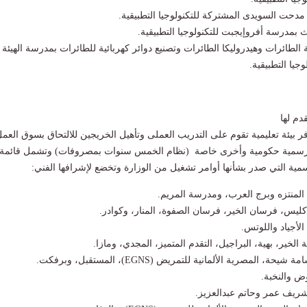
دحت السويدى المشتركة للتكنولوجيا التطبيقية.
اث بمدرسة أفروإيجبت للتكنولوجيا التطبيقية.
الطائرات وهيدروليكا الطائرات وتصنيع دوائر كهربائية للطائرات بمدرسة الهيئة
وجيا التطبيقية.
دم لها
 بيئة تعليمية تقوم على التدريب العملى وتأهيل الخريجين للالتحاق بسوق العمل
رسمية حكومية وأخرى خاصة (نظام الخمس سنوات بمصروفات) وتشمل قائمة
ية التي صدر بشأنها أوامر تشغيل من الوزارة وتخضع لإشرافها الفني:
 المنتزه وبرج العرب، ومدرسة المريم.
كليس، فرسان الخير، فرسان الصفوة، المنار، وكوادر.
لأجياد واللوتس.
 الخير، بهية، البراجيل، التقدم المتميز، المجدي، ومازا.
 المصرية الألمانية للتمريض (EGNS)، المستقبل، وبرفكت.
وض والنخبة.
شريف عمر وحاتم عبدالعزيز.