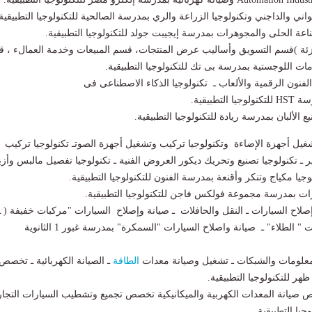
حيواني والداجني وتكنولوجيا الزراعة والري بمدرسة الصالحية للتكنولوجيا التطبيقية
عة الحلى والمجوهرات بمدرسة إيجيبت جولد للتكنولوجيا التطبيقية.
ئة )قسم التسويق وأساليب عرض المنتجات، قسم المبيعات وخدمة العمالء ، 
دمات اللوجستية بمدرسة بى تك للتكنولوجيا التطبيقية.
لفنون الرقمية والألعاب ـ تكنولوجيا الذكاء الاصطناعى فى
تطبيقية.
يع الألبان بمدرسة ريادة للتكنولوجيا التطبيقية.
شغيل أجهزة الإضاءة وتكنولوجيا تركيب وتشغيل أجهزة الصوتـ تكنولوجيا تركيب
 ـ تكنولوجيا تصنيع وتحريك ديكور العروض الفنية ـ تكنولوجيا تفصيل مالبس وأزي
وجيا مكياج وتنكر وأقنعة بمدرسة الفنون للتكنولوجيا التطبيقية.
رات بمدرسة مجموعة فولكس فاجن للتكنولوجيا التطبيقية.
لاح السيارات ـ النقل والحافلات ـ صيانة وإصلاح السيارات "مركبات خفيفة ( ـ
صيانة وإصلاح السيارات " الطلاء" ـ صيانة واصلاح السيارات "السمكرة" بمدرسة غبور 1 الثانوية
معلومات والشبكات ـ تشغيل وصيانة معدات
الطاقة
ـ الصيانة الكهربائية ـ تخصص
ر للتكنولوجيا التطبيقية.
صيانة المعدات الكهربية والميكانيكية تخصص تجميع وتشطيب السيارات التجار