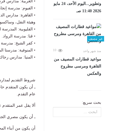
• الغربية: مدارس فرسان الخ
وتطوير...اليوم الأحد، 24 مايو
• الفيوم: مدرسة إنجاز
2026 11:40 صـ
• القاهرة: مدارس الدع
وهيئة النقل، وساكسو
• القليوبية: المدرسة 
• قنا: مدرسة الرواد.
غير مصنف
• كفر الشيخ: مدرسة 
• المنوفية: مدرستا ال
10
منذ شهر واحد
• المنيا: مدارس رجا
مواعيد قطارات المصيف من
القاهرة ومرسى مطروح
والعكس
شروط التقديم لمدار
ـ أن يكون المتقدم حاص
عام التقدم.
بحث سريع:
ألا يقل عمر المتقدم ع
ـ أن يكون مصري الج
أن يكون من أبناء الم