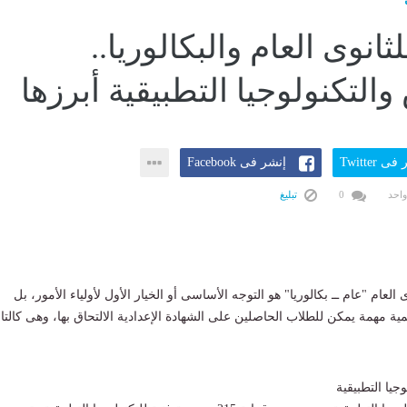
للثانوى العام والبكالوريا..
التكنولوجيا التطبيقية أبرزها
ى Twitter
إنشر فى Facebook
واحد
0
تبليغ
ى العام "عام ــ بكالوريا" هو التوجه الأساسى أو الخيار الأول لأولياء الأمور، بل
ية مهمة يمكن للطلاب الحاصلين على الشهادة الإعدادية الالتحاق بها، وهى كالتا
يا التطبيقية