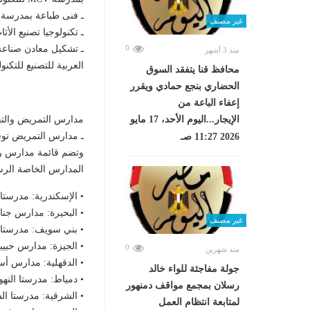
ـ فنى طباعة بمدرسة م
غير مصنف
ـ تكنولوجيا تصنيع الأث
0
ـ تشكيل معادن صناعة 
منذ 3 أشهر
العربية للتصنيع للتكنول
محافظ قنا يتفقد السوق
الحضاري بنجع حمادي ويقرر
إعفاء الباعة من
الإيجار...اليوم الأحد، 17 مايو
مدارس التمريض والتق
ـ مدارس التمريض توفر
2026 11:27 صـ
وتضم قائمة مدارس 
المدارس الخاصة الرسم
• الإسكندرية: مدرستا
• البحيرة: مدارس جنا
غير مصنف
• بني سويف: مدرستا ا
• الجيزة: مدارس حبيبة
0
منذ شهرين
• الدقهلية: مدارس أسامة شيحة،
جولة مفاجئة للواء خالد
• دمياط: مدرستا النه
رسلان بمجمع مواقف دمنهور
• الشرقية: مدرستا ال
لمتابعة انتظام العمل