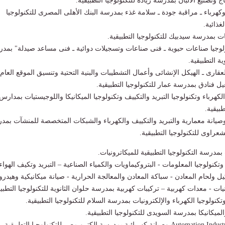
 وتصنيع الألبان بمدرسة ريادة للتكنولوجيا التطبيقية.
كهرباء ـ مراقبة جودة ـ سلامة غذء بمدرسة البنك الأهلى المصرى للتكنولوجيا
غذائية.
ت بمدرسة سيدبيك للتكنولوجيا التطبيقية.
وجيا صناعات حيوية ـ فنى صناعات وتسجيلات دوائية ـ فنى مساعد صيدلة" بمد
ة التطبيقية.
ارى ـ الهيكل الإنشائى وأعمال التشطيبات والبنية التحتية وتنسيق الموقع العام 
ل فنادق بمدرسة عمار للتكنولوجيا التطبيقية.
كهرباء وتكنولوجيا التبريد والتكييف وتكنولوجيا الميكانيكا واللوجيستيات بمدارس
طبيقية.
انة معمارية والتبريد والتكييف والكهرباء والشبكات المتخصصة للمنشآت بمد
عراوى للتكنولوجيا التطبيقية.
درسة التكنولوجيا التطبيقية للميكاترونيات.
نولوجيا المعلومات - البتروكيماويات والكمياء الصناعية – التبريد وتكيف الهواء 
 ولحام المعادن - سباكة المعادن والمعالجة الحرارية - صيانة ميكانيكية وهيدرو
ات - معدات كهربية – تركيبات كهربية بمدرسة حلوان الثانوية للتكنولوجيا التطبيق
 وتكنولوجيا الكهرباء والإلكترونيات بمدرسة السلام للتكنولوجيا التطبيقية.
ميكانيكا بمدرسة السويدى للتكنولوجيا التطبيقية.