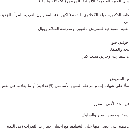
ير، المصرية الألمانية للتمريض (EGNS)، والوفاء.
.
اة، الدكتورة عبلة الكحلاوي، القمة (الكهرباء)، المقاولون العرب، المرأة الجديدة
ني.
الفنية النموذجية للتمريض بالعبور، ومدرسة السلام رويال.
جولدن فيو.
مجد والصفا.
ك، سمارت، وجرين هيلث كير.
س التمريض
لًا على شهادة إتمام مرحلة التعليم الأساسي (الإعدادية) أو ما يعادلها في نفس
ن الحد الأدنى المقرر.
نسية، وحسن السير والسلوك.
حافظة التي حصل منها على الشهادة، مع اجتياز اختبارات القدرات (في اللغة