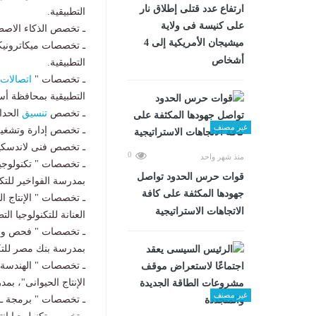
ارتفاع عدد قتلى إطلاق نار
التطبيقية.
على كنيسة فى ولاية
ـ تخصص الذكاء الاصطناعى بمدرسة step بس
ميشيجان الأمريكية إلى 4
ـ تخصصات ميكاترونيكس
أشخاص
التطبيقية.
ـ تخصصات "
اتصالات
التطبيقية بمحافظة أ
ـ تخصص
تنسيق
الحدائ
غير مصنف
ـ تخصص إدارة وتشغيل 
ـ تخصص فنى لاندسكيب محترف بمدر
0
منذ شهر واحد
ـ تخصصات " تكنولوجي
قوات حرس الحدود تواصل
بمدرسة الفواخير للتكن
جهودها المكثفة على كافة
ـ تخصصات " الإنتاج ال
الاتجاهات الاستراتيجية
العنانة للتكنولوجيا التط
بمدرسة بنك مصر للتكن
ـ تخصصات " الهندسة ال
الإنتاج الحيوانى"، بمد
غير مصنف
ـ تخصصات " برمجة ـ قواعد بيان