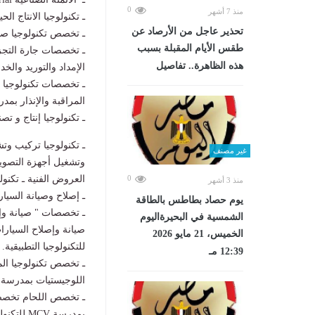
0
منذ 7 أشهر
ـ تكنولوجيا الانتاج ال
تحذير عاجل من الأرصاد عن
ـ تخصص تكنولوجيا صنا
طقس الأيام المقبلة بسبب
ـ تخصصات جارة التجز
هذه الظاهرة.. تفاصيل
الإمداد والتوريد والخ
ـ تخصصات تكنولوجيا ا
المراقبة والإنذار بمدرسة HST للتكنولوجيا ال
ـ تكنولوجيا إنتاج و تصن
ـ تكنولوجيا تركيب وت
غير مصنف
وتشغيل أجهزة التصوير
0
العروض الفنية ـ تكنول
منذ 3 أشهر
ـ إصلاح وصيانة السيا
يوم حصاد بطاطس بالطاقة
ـ تخصصات " صيانة وإص
الشمسية في البحيرةاليوم
الخميس، 21 مايو 2026
للتكنولوجيا التطبيقية.
12:39 مـ
ـ تخصص تكنولوجيا ال
اللوجيستيات بمدرسة ظه
ـ تخصص اللحام تخصص 
بمدرسة MCV للتكنولوجيا التطبيقية.