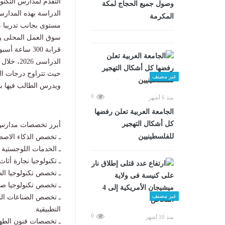
وصول جميع الحجاج لمكة
الدراسة بهذه المدار
المكرمة
مستوى بجانب تدريبا ع
سوق العمل المحلى وا
قرابة 300 ساع
غير مصنف
ويدرس الطالب فيها 
0
منذ 6 أشهر
الجامعة العربية تعلن رفضها
كل أشكال التهجير
أبرز تخصصات مدارس ال
للفلسطينيين
ـ تخصص الذكاء الاصطنا
ـ الخدمات اللوجستية س
ـ تكنولوجيا نجارة أثا
ـ تخصص تكنولوجيا الط
ـ تخصص تكنولوجيا صن
غير مصنف
ـ تخصص الصناعات المت
التطبيقية.
0
منذ 10 أشهر
ـ تخصصات فنون الطهى