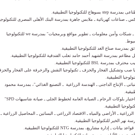
وهاج للتكنولوجيا التطبيقية.
 ـ صناعات كهربائية ـ ملابس جاهزة بمدرسة البنك الأهلى المصرى للتكنولوجيا
ـ شبكات وأمن معلومات ـ تطوير مواقع وبرمجيات" بمدرسة we للتكنولوجيا
سيوط.
ق بمدرسة صناع الغد للتكنولوجيا التطبيقية.
مطاعم بمدرسة الشهيد أحمد حامد تعلب الفندقية للتكنولوجيا التطبيقية.
سة BSL للتكنولوجيا التطبيقية.
ا صب وتشكيل الفخار والخزف ـ تكنولوجيا النقش والزخرفة على الفخار والخز
ولوجيا التطبيقية.
نباتى ـ الإنتاج الداجنى ـ الهندسة الزراعية ـ التصنيع الغذائي"، بمدرسة محمود
بيقية.
ـ تخصصات " فحص واختيار بلوكات الرخام ـ الصيانة العامة لخطوط الجلى ـ صيانة شاسيهات SPD"
ولوجيا التطبيقية.
زراعية ـ الأراضى والمياه ـ الاقتصاد الزراعى ـ البساتين ـ المحاصيل الزراعية ـ
رسة نهر الخير للتكنولوجيا التطبيقية.
ات ـ إدارة مشاريع، بمدرسة NTG للتكنولوجيا التطبيقية.