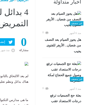
الارشيف
/
غير مصنف
أخبار متداوَلة
4 بدائل 
التمريض و
غير مصنف
0
منذ 6 أشهر
0
هل يجوز الصيام بعد النصف
إنشر ف
من شعبان.. الأزهر للفتوى
مشاركة
منذ شهر 
يجيب
لم يعد الالتحاق بالثانو
غير مصنف
هناك بدائل ونظم تعليم
0
منذ 3 أشهر
بعثة حج الجمعيات ترفع
ما هى مدارس التكنولوج
درجات الاستعداد عقب