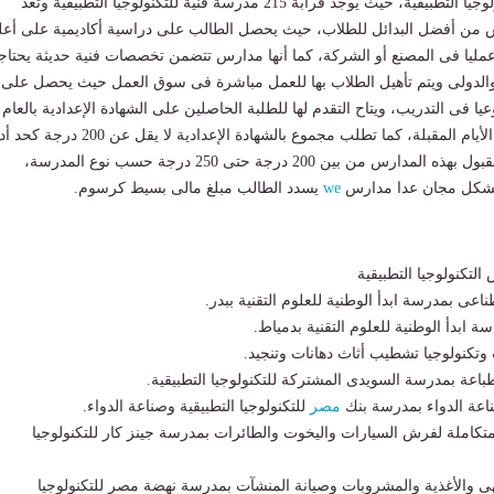
التقدم لمدارس التكنولوجيا التطبيقية، حيث يوجد قرابة 215 مدرسة فنية للتكنولوجيا التطبيقية وتعد
س من أفضل البدائل للطلاب، حيث يحصل الطالب على دراسية أكاديمية على أع
مليا فى المصنع أو الشركة، كما أنها مدارس تتضمن تخصصات فنية حديثة يحتاجه
لدولى ويتم تأهيل الطلاب بها للعمل مباشرة فى سوق العمل حيث يحصل على
ة أسبوعيا فى التدريب، ويتاح التقدم لها للطلبة الحاصلين على الشهادة الإعدادية بالعام
الدراسى 2026، خلال الأيام المقبلة، كما تطلب مجموع بالشهادة الإعدادية لا يقل
حيث تتراوح درجات القبول بهذه المدارس من بين 200 درجة حتى 250 درجة حسب نوع المدرسة،
بشكل مجان عدا مدارس
we
يسدد الطالب مبلغ مالى بسيط كرسوم.
تكنولوجيا التطبيقية
عى بمدرسة ابدأ الوطنية للعلوم التقنية ببدر.
ة ابدأ الوطنية للعلوم التقنية بدمياط.
ث وتكنولوجيا تشطيب أثاث دهانات وتنجيد.
باعة بمدرسة السويدى المشتركة للتكنولوجيا التطبيقية.
اعة الدواء بمدرسة بنك
مصر
للتكنولوجيا التطبيقية وصناعة الدواء.
كاملة لفرش السيارات واليخوت والطائرات بمدرسة جينز كار للتكنولوجيا
 والأغذية والمشروبات وصيانة المنشآت بمدرسة نهضة مصر للتكنولوجيا