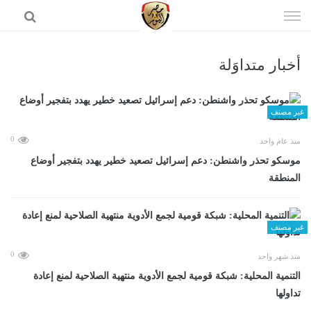
إذهب
الى
المحتوى
أخبار متداوَلة
الرئيسية
غير مصنف
0
منذ عام واحد
موسكو تحذر واشنطن: دعم إسرائيل تصعيد خطير يهدد بتفجير أوضاع
المنطقة
غير مصنف
0
منذ شهر واحد
التنمية المحلية: شبكة قومية لجمع الأدوية منتهية الصلاحية لمنع إعادة
تداولها