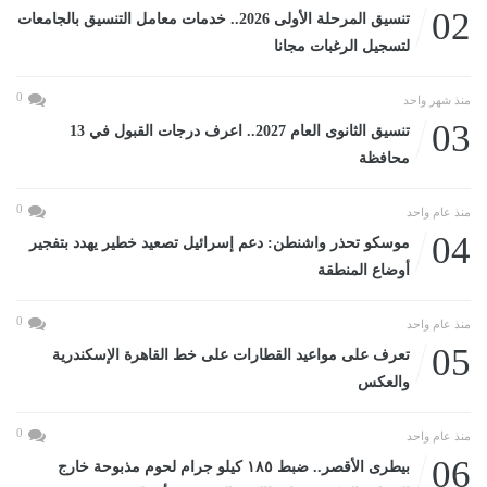
02
تنسيق المرحلة الأولى 2026.. خدمات معامل التنسيق بالجامعات
لتسجيل الرغبات مجانا
0
منذ شهر واحد
03
تنسيق الثانوى العام 2027.. اعرف درجات القبول في 13
محافظة
0
منذ عام واحد
04
موسكو تحذر واشنطن: دعم إسرائيل تصعيد خطير يهدد بتفجير
أوضاع المنطقة
0
منذ عام واحد
05
تعرف على مواعيد القطارات على خط القاهرة الإسكندرية
والعكس
0
منذ عام واحد
06
بيطرى الأقصر.. ضبط ١٨٥ كيلو جرام لحوم مذبوحة خارج