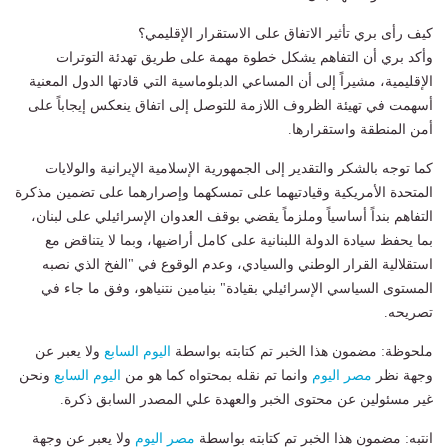
كيف رأى بري تأثير الاتفاق على الاستقرار الإقليمي؟
وأكد بري أن التفاهم يشكل خطوة مهمة على طريق تهدئة التوترات
الإقليمية، مشيراً إلى أن المساعي الدبلوماسية التي قادتها الدول المعنية
أسهمت في تهيئة الظروف اللازمة للتوصل إلى اتفاق ينعكس إيجاباً على
أمن المنطقة واستقرارها.
كما توجه بالشكر والتقدير إلى الجمهورية الإسلامية الإيرانية والولايات
المتحدة الأمريكية وقيادتيهما على تمسكهما وإصرارهما على تضمين مذكرة
التفاهم بنداً أساسياً وملزماً يقضي بوقف العدوان الإسرائيلي على لبنان،
بما يحفظ سيادة الدولة اللبنانية على كامل أراضيها، وبما لا يتناقض مع
استقلالية القرار الوطني والسيادي، وعدم الوقوع في "الفخ الذي نصبه
المستوى السياسي الإسرائيلي بقيادة" بنيامين نتنياهو، وفق ما جاء في
تصريحه.
ملحوظة: مضمون هذا الخبر تم كتابته بواسطة
اليوم السابع
ولا يعبر عن
وجهة نظر
مصر اليوم
وانما تم نقله بمحتواه كما هو من
اليوم السابع
ونحن
غير مسئولين عن محتوى الخبر والعهدة علي المصدر السابق ذكرة.
انتبه: مضمون هذا الخبر تم كتابته بواسطة
مصر اليوم
ولا يعبر عن وجهة