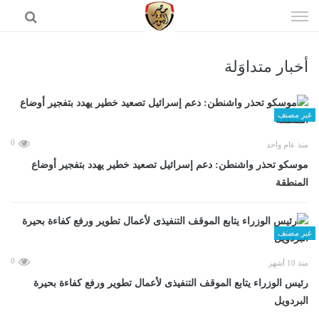
إذهب
الى
المحتوى
أخبار متداوَلة
الرئيسية
غير مصنف
0
منذ عام واحد
موسكو تحذر واشنطن: دعم إسرائيل تصعيد خطير يهدد بتفجير أوضاع
المنطقة
غير مصنف
0
منذ 10 أشهر
رئيس الوزراء يتابع الموقف التنفيذى لأعمال تطوير ورفع كفاءة بحيرة
البردويل