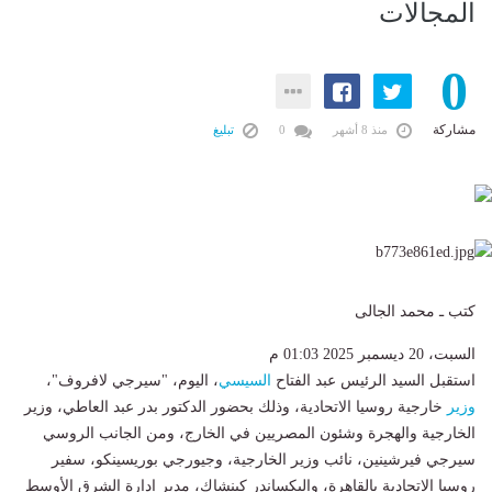
المجالات
0
مشاركة
منذ 8 أشهر
0
تبليغ
كتب ـ محمد الجالى
السبت، 20 ديسمبر 2025 01:03 م
استقبل السيد الرئيس عبد الفتاح
السيسي
، اليوم، "سيرجي لافروف"،
وزير
خارجية روسيا الاتحادية، وذلك بحضور الدكتور بدر عبد العاطي، وزير
الخارجية والهجرة وشئون المصريين في الخارج، ومن الجانب الروسي
سيرجي فيرشينين، نائب وزير الخارجية، وجيورجي بوريسينكو، سفير
روسيا الاتحادية بالقاهرة، واليكساندر كينشاك، مدير إدارة الشرق الأوسط