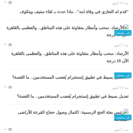
0
منذ 10 أشهر
“قدم له التعازي في وفاة ابنه”.. ماذا حدث بـ لقاء ستيف ويتكوف
غير مصنف
0
منذ 7 أشهر
الأرصاد: سحب وأمطار متفاوتة على هذه المناطق.. والعظمى بالقاهرة
الآن 18 درجة
غير مصنف
0
منذ 10 أشهر
تعديل بسيط في تطبيق إنستجرام يُغضب المستخدمين.. ما القصة؟
غير مصنف
0
منذ 3 أشهر