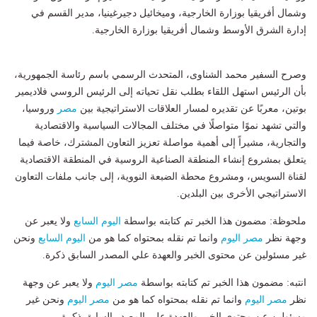
وشمال أفريقيا بوزارة الخارجية، وميخائيل دجيرغينيا، مدير القسم في
إدارة الشرق الأوسط وشمال أفريقيا بوزارة الخارجية.
وصرح السفير محمد الشناوى، المتحدث الرسمي باسم رئاسة الجمهورية،
بأن الرئيس استهل اللقاء بطلب نقل تحياته إلى الرئيس الروسي فلاديمير
بوتين، معربًا عن تقديره لمسار العلاقات الاستراتيجية بين
مصر
وروسيا،
والتي تشهد نموًا متواصلًا في مختلف المجالات السياسية والاقتصادية
والتجارية، مشيراً إلى أهمية مواصلة تعزيز التعاون المشترك، خاصة فيما
يتعلق بمشروع إنشاء المنطقة الصناعية الروسية في المنطقة الاقتصادية
لقناة السويس، ومشروع محطة الضبعة النووية، إلى جانب ملفات التعاون
الاستراتيجي الأخرى بين البلدين.
ملحوظة: مضمون هذا الخبر تم كتابته بواسطة
اليوم السابع
ولا يعبر عن
وجهة نظر
مصر اليوم
وانما تم نقله بمحتواه كما هو من
اليوم السابع
ونحن
غير مسئولين عن محتوى الخبر والعهدة علي المصدر السابق ذكرة.
انتبه: مضمون هذا الخبر تم كتابته بواسطة
مصر اليوم
ولا يعبر عن وجهة
نظر
مصر اليوم
وانما تم نقله بمحتواه كما هو من
مصر اليوم
ونحن غير
مسئولين عن محتوى الخبر والعهدة علي المصدر السابق ذكرة.