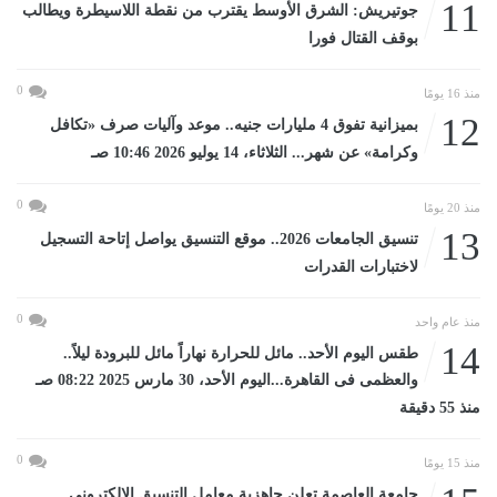
11
جوتيريش: الشرق الأوسط يقترب من نقطة اللاسيطرة ويطالب
بوقف القتال فورا
0
منذ 16 يومًا
12
بميزانية تفوق 4 مليارات جنيه.. موعد وآليات صرف «تكافل
وكرامة» عن شهر... الثلاثاء، 14 يوليو 2026 10:46 صـ
0
منذ 20 يومًا
13
تنسيق الجامعات 2026.. موقع التنسيق يواصل إتاحة التسجيل
لاختبارات القدرات
0
منذ عام واحد
14
طقس اليوم الأحد.. مائل للحرارة نهاراً مائل للبرودة ليلاً..
والعظمى فى القاهرة...اليوم الأحد، 30 مارس 2025 08:22 صـ
منذ 55 دقيقة
0
منذ 15 يومًا
جامعة العاصمة تعلن جاهزية معامل التنسيق الإلكتروني