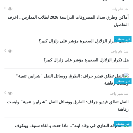
0
منذ عام واحد
أماكن وطرق سداد المصروفات الدراسية 2026 لطلاب المدارس.. اعرف
التفاصيل
غير مصنف
0
منذ عام واحد
هل تكرار الزلازل الصغيرة مؤشر على زلزال كبير؟
غير مصنف
0
منذ شهر واحد
​النقل تطلق فيديو جراف: الطرق ووسائل النقل "شرايين تنمية" وليست
رفاهية
غير مصنف