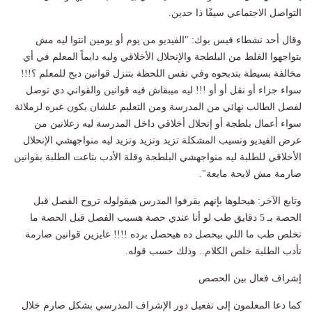
التواصل الاجتماعي سيفًا ذا حدين.
وقال أحد نشطاء فيس بوك: "الفيديو من يوم أو يومين انتوا ليه مش
بتواجهوا الغلط من البلطجة والإنحلال الأخلاقي وليه دايماً المعلم في أي
مخالفة بسيطة بتدبحوه وفي نفس اللحظة بتنزل قوانين دبح للمعلم ؟!!!
سواء جزاء أو نقل أو أو !!! ليه ميبقاش فيه قوانين والقواني دي توصل
لفصل الطالب نهائي من المدرسة ومن التعليم علشان يكون عبره لزملائة
سواء أعمال بلطجة أو إنحلال أخلاقي داخل المدرسة ليه زعلانين من
عرض الفيديو ونسيب المشكلة تزيد وتزيد وتزيد ليه منواجهشي الإنحلال
الأخلاقي للطلبة ليه منواجهشي البلطجة وقلة الأدب بتاعت الطلبة بقوانين
صارمة مش لايحة مايعة".
وتابع الآخر: هيحلوها بإنهم يقرفوا المدرس هيقولوله تروح الفصل قبل
الحصة بـ 5 دقايق طب لو أنا عندي حصة هسيب الفصل قبل الحصة ما
تخلص طب ما اللي بيحصل ده هيحصل برده !!!! عايزين قوانين صارمة
تأدب الطلبة خلص الكلام.. وذلك حسب قوله.
إشراف فعال بين الحصص
كما دعا المعلمون إلى تفعيل دور الإشراف المدرسي بشكل صارم خلال