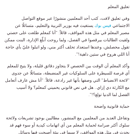
تعليق المعلم
وفي تعليق لافت، كتب أحد المعلمين منشورًا عبر موقع التواصل
الاجتماعي
فيس بوك
يستغيث فيه بوزير التربية والتعليم، متسائلًا عن
مصير المعلم في مثل هذه المواقف، قائلاً: "أنا كمعلم طلعت على حصتي
ولقيت الطالبات بيرقصوا في الفصل، ولما روحت أبلّغ الإدارة، البنت ممكن
تقول محصلش، وعندها استعداد تحلف أكتر مني، ولو اتبلوا عليّ بأي حاجة
أنا اللي هروح في ستين داهية!".
وأكد المعلم أن الوقت بين الحصص لا يتجاوز دقائق قليلة، ولا يتيح للمعلم
أي فرصة للسيطرة على السلوكيات غير المنضبطة، متسائلًا عن جدوى
"لائحة الانضباط" التي وصفها بأنها غير رادعة، قائلاً: "أنا مش عارف أتعامل
مع الكارثة دي إزاي.. هل في نص قانوني يحميني كمعلم؟ ولا أسيب
الفصل لما الدنيا تولع؟!".
حماية قانونية واضحة
وتفاعل العديد من المعلمين مع المنشور، مطالبين بوجود تشريعات ولائحة
سلوك أكثر صرامة لحماية المعلم من أي اتهامات كيدية أو سوء فهم قد
يحدث في مثل هذه المواقف، لا سيما في بيئة أصبحت فيها وسائل