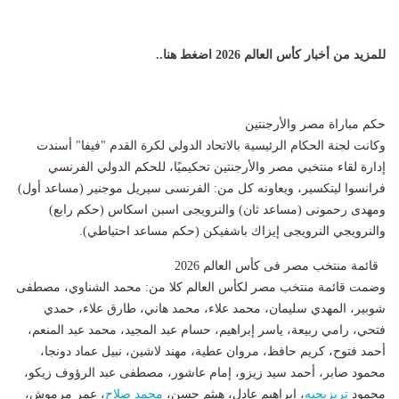
للمزيد من أخبار كأس العالم 2026 اضغط هنا..
حكم مباراة مصر والأرجنتين
وكانت لجنة الحكام الرئيسية بالاتحاد الدولي لكرة القدم "فيفا" أسندت
إدارة لقاء منتخبي مصر والأرجنتين تحكيميًا، للحكم الدولي الفرنسي
فرانسوا ليتكسير، ويعاونه كل من: الفرنسى سيريل موجنير (مساعد أول)
ومهدى رحمونى (مساعد ثان) والنرويجى اسبن اسكاس (حكم رابع)
والنرويجي النرويجى إيزاك باشفيكن (حكم مساعد احتياطي).
قائمة منتخب مصر فى كأس العالم 2026
وضمت قائمة منتخب مصر لكأس العالم كلا من: محمد الشناوي، مصطفى
شوبير، المهدي سليمان، محمد علاء، محمد هاني، طارق علاء، حمدي
فتحي، رامي ربيعة، ياسر إبراهيم، حسام عبد المجيد، محمد عبد المنعم،
أحمد فتوح، كريم حافظ، مروان عطية، مهند لاشين، نبيل عماد دونجا،
محمود صابر، أحمد سيد زيزو، إمام عاشور، مصطفى عبد الرؤوف زيكو،
محمود
تريزيجيه
، إبراهيم عادل، هيثم حسن،
محمد صلاح
، عمر مرموش،