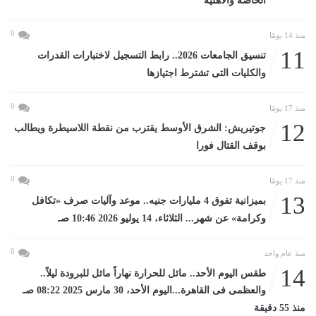
الخاصة والأهلية
0
منذ 14 يومًا
11
تنسيق الجامعات 2026.. رابط التسجيل لاختبارات القدرات
والكليات التى تشترط اجتيازها
0
منذ 17 يومًا
12
جوتيريش: الشرق الأوسط يقترب من نقطة اللاسيطرة ويطالب
بوقف القتال فورا
0
منذ 17 يومًا
13
بميزانية تفوق 4 مليارات جنيه.. موعد وآليات صرف «تكافل
وكرامة» عن شهر... الثلاثاء، 14 يوليو 2026 10:46 صـ
0
منذ عام واحد
14
طقس اليوم الأحد.. مائل للحرارة نهاراً مائل للبرودة ليلاً..
والعظمى فى القاهرة...اليوم الأحد، 30 مارس 2025 08:22 صـ
منذ 55 دقيقة