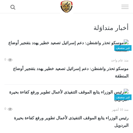
إذهب
الى
المحتوى
أخبار متداوَلة
الرئيسية
غير مصنف
0
منذ عام واحد
موسكو تحذر واشنطن: دعم إسرائيل تصعيد خطير يهدد بتفجير أوضاع
المنطقة
غير مصنف
0
منذ 10 أشهر
رئيس الوزراء يتابع الموقف التنفيذى لأعمال تطوير ورفع كفاءة بحيرة
البردويل