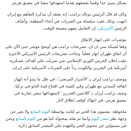
بشكل سيئ جدا وقمنا بقصفهم بعدما استهدفوا سفنا في مضيق هرمز.
وكان قد قال الرئيس دونالد ترامب، إنه يعتقد أن مذكرة التفاهم مع إيران
انتهت، وذلك عقب سلسلة من الضربات في أنحاء المنطقة، وأضاف
الرئيس
الأمريكي
: إن التعامل معهم مضيعة للوقت.
مؤشرات على انهيار الاتفاق
وفقا لشبكة سي ان ان، تصريحات ترامب هي أوضح مؤشر حتى الآن على
أن اتفاق طهران انهار فعلياً. وجاءت تصريحات الرئيس الأمريكي الأخيرة
عقب إعلان الحرس الثوري الإسلامي شن ضربات على أهداف عسكرية
أمريكية في البحرين والكويت رداً على الضربات الأمريكية على إيران.
ووصف ترامب إيران بـ"الأشرار المرضى"، في ظل ما يبدو أنه انهيار
اتفاقه المبدئي مع طهران وفي كلمته في افتتاح قمة الناتو في تركيا،
وصف ترامب إيران بـ"اللاعبين القذرين" لاستهدافها سفن تجارية في
مضيق هرمز، في انتهاك لوقف إطلاق النار.
ملحوظة: مضمون هذا الخبر تم كتابته بواسطة
اليوم السابع
ولا يعبر عن
وجهة نظر
مصر اليوم
وانما تم نقله بمحتواه كما هو من
اليوم السابع
ونحن
غير مسئولين عن محتوى الخبر والعهدة علي المصدر السابق ذكرة.