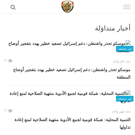
إذهب
الى
المحتوى
أخبار متداوَلة
الرئيسية
غير مصنف
0
منذ عام واحد
موسكو تحذر واشنطن: دعم إسرائيل تصعيد خطير يهدد بتفجير أوضاع
المنطقة
غير مصنف
0
منذ شهر واحد
التنمية المحلية: شبكة قومية لجمع الأدوية منتهية الصلاحية لمنع إعادة
تداولها