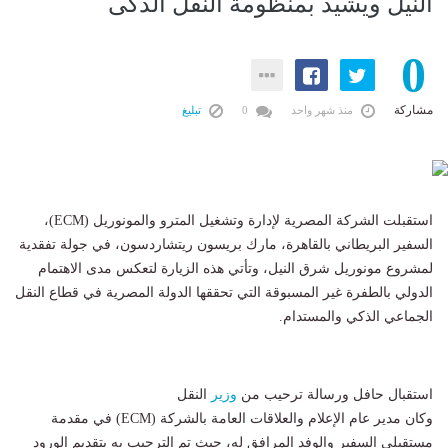
النيل ويشيد بمنظومة النقل الذكى
0
مشاركة
منذ شهر واحد
0
تبليغ
استقبلت الشركة المصرية لإدارة وتشغيل المترو والمونوريل (ECM)،
السفير البريطاني بالقاهرة، مارك بريسون ريتشاردسون، في جولة تفقدية
لمشروع مونوريل شرق النيل، وتأتي هذه الزيارة لتعكس مدى الاهتمام
الدولي بالطفرة غير المسبوقة التي تحققها الدولة المصرية في قطاع النقل
الجماعي الذكي والمستدام.
​استقبال حافل ورسالة ترحيب من
وزير
النقل
وكان مدير عام الإعلام والعلاقات العامة بالشركة (ECM) في مقدمة
مستقبلي السفير والوفد المرافق له، حيث تم الترحيب به بتقديم الورود