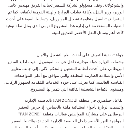
والشوكولاتة. ونقل مسؤولو الشركة للسفير تحيات الفريق مهندس كامل
الوزير، وزير النقل، وكافة قيادات الوزارة والهيئة القومية للأنفاق، كما تم
استعراض تفاصيل منظومة تشغيل المونوريل، وتسليط الضوء على أحدث
التقنيات المستخدمة في إدارة هذا المشروع القومي الذي يمثل نقلة نوعية
كأحد أهم وسائل النقل الأخضر الصديق للبيئة.
​جولة تفقدية للتعرف على أحدث نظم التشغيل والأمان
وشملت الزيارة جولة ميدانية داخل عربات المونوريل، حيث اطلع السفير
البريطاني على أحدث أنظمة التشغيل والتحكم الآلي، إلى جانب معايير
الأمن والسلامة الصارمة المطبقة والتي تتوافق مع أعلى المواصفات
القياسية العالمية. كما تعرف على جودة الخدمات المُقدمة لجمهور الركاب،
ومستوى الكفاءة التشغيلية الفائقة التي يتميز بها المشروع.
​ تفاعل جماهيري في منطقة الـ FAN ZONE بالعاصمة الإدارية
واتسمت الزيارة بأجواء استثنائية مليئة بالحماس، إذ حرص السفير
البريطاني على مشاركة المواطنين فعاليات منطقة "FAN ZONE"
المواجهة للنهر الأخضر داخل العاصمة الإدارية الجديدة، والتقط السفير
الصور التذكارية مع الجماهير، في مشهد مبهج يعكس أجواء المونديال،