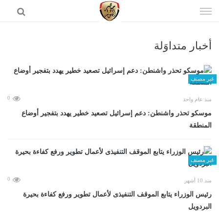
إذهب
الى
المحتوى
أخبار متداوَلة
الرئيسية
غير مصنف
0
منذ عام واحد
موسكو تحذر واشنطن: دعم إسرائيل تصعيد خطير يهدد بتفجير أوضاع
المنطقة
غير مصنف
0
منذ 10 أشهر
رئيس الوزراء يتابع الموقف التنفيذى لأعمال تطوير ورفع كفاءة بحيرة
البردويل