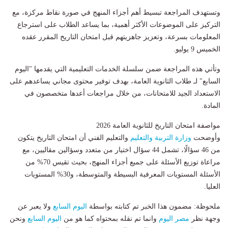
وتستهدف المراجعة تبسيط أهم أجزاء المنهج في صورة نقاط مركزة، مع
التركيز على الموضوعات الأكثر أهمية، بما يساعد الطلاب على استرجاع
المعلومات بسرعة، وتعزيز جاهزيتهم قبل امتحان التاريخ المقرر عقده
الخميس 9 يوليو.
وتأتي هذه المراجعة ضمن سلسلة الخدمات التعليمية التي يقدمها "اليوم
السابع" لـ طلاب الثانوية العامة، بهدف توفير محتوى مجاني يساعدهم على
الاستعداد الجيد للامتحانات، من خلال مراجعات أعدها متخصصون في
المادة.
مواصفة امتحان التاريخ للثانوية العامة 2026
وأوضحت
وزارة التربية والتعليم
والتعليم الفني أن امتحان التاريخ يتكون
من 46 سؤالًا، تشمل 44 سؤال اختيار من متعدد وسؤالين مقاليين، مع
مراعاة توزيع الأسئلة على جميع أجزاء المنهج، بحيث تقيس 70% من
الأسئلة المستويات المعرفية البسيطة والمتوسطة، و30% المستويات
العليا.
ملحوظة: مضمون هذا الخبر تم كتابته بواسطة
اليوم السابع
ولا يعبر عن
وجهة نظر
مصر اليوم
وانما تم نقله بمحتواه كما هو من
اليوم السابع
ونحن