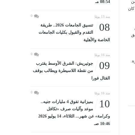
من
08:54 مـ
كان
0
منذ 13 يومًا
08
تنسيق الجامعات 2026.. طريقة
التقدم والقبول بكليات الجامعات
ق
الخاصة والأهلية
0
منذ 16 يومًا
ة.
09
جوتيريش: الشرق الأوسط يقترب
من نقطة اللاسيطرة ويطالب بوقف
القتال فورا
0
منذ 16 يومًا
10
بميزانية تفوق 4 مليارات جنيه..
موعد وآليات صرف «تكافل
وكرامة» عن شهر... الثلاثاء، 14 يوليو 2026
10:46 صـ