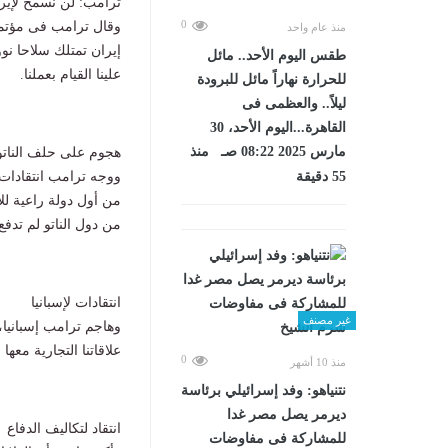
ترامب: لن نسمح لإيرا
0
وقال ترامب فى مؤتمر
منذ عام واحد
إيران تمتلك سلاحا نوو
طقس اليوم الأحد.. مائل
علينا القيام بعملنا.
للحرارة نهاراً مائل للبرودة
ليلاً.. والعظمى فى
القاهرة...اليوم الأحد، 30
مارس 2025 08:22 صـ منذ
هجوم على حلف الناتو
55 دقيقة
ووجه ترامب انتقادات 
من أول دولة راعية لل
من دول الناتو لم تدفع شيئا، بينما 
انتقادات لإسبانيا
غير مصنف
وهاجم ترامب إسبانيا،
علاقاتنا التجارية معها 
0
منذ 10 أشهر
نتنياهو: وفد إسرائيلي برئاسة
ديرمر يصل مصر غدا
انتقاد لتكاليف الدفاع
للمشاركة فى مفاوضات