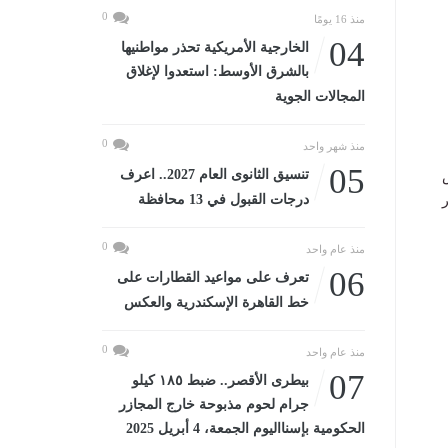
0
منذ 16 يومًا
04
الخارجية الأمريكية تحذر مواطنيها
بالشرق الأوسط: استعدوا لإغلاق
المجالات الجوية
0
منذ شهر واحد
05
تنسيق الثانوى العام 2027.. اعرف
درجات القبول في 13 محافظة
0
منذ عام واحد
06
تعرف على مواعيد القطارات على
خط القاهرة الإسكندرية والعكس
0
منذ عام واحد
07
بيطرى الأقصر.. ضبط ١٨٥ كيلو
جرام لحوم مذبوحة خارج المجازر
الحكومية بإسنااليوم الجمعة، 4 أبريل 2025