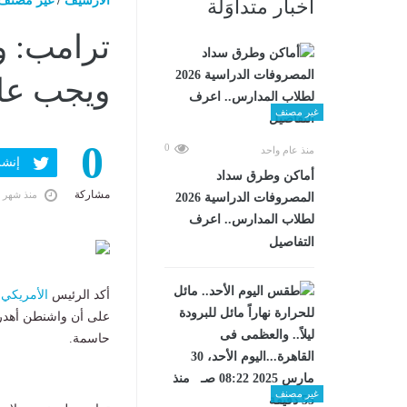
الارشيف
/
غير مصنف
أخبار متداوَلة
ترامب: و
ويجب علين
غير مصنف
0
0
منذ عام واحد
إنشر ف
أماكن وطرق سداد
مشاركة
منذ شهر 
المصروفات الدراسية 2026
لطلاب المدارس.. اعرف
التفاصيل
أكد الرئيس
الأمريكي
د
على أن واشنطن أهدرت
حاسمة.
غير مصنف