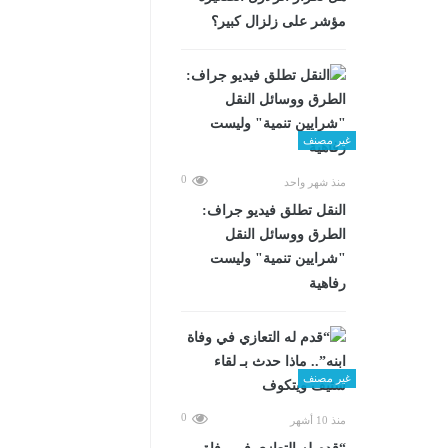
مؤشر على زلزال كبير؟
غير مصنف
0
منذ شهر واحد
​النقل تطلق فيديو جراف:
الطرق ووسائل النقل
"شرايين تنمية" وليست
رفاهية
غير مصنف
0
منذ 10 أشهر