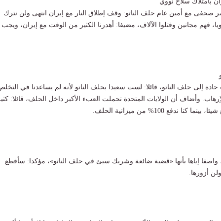
ن بامتلاك سلاح نووي
 صحفى مع أمين عام حلف الناتو: وقف إطلاق النار مع إيران انتهى ولن نترك
يا، فهم مجانين وقتلوا الآلاف، مضيفا: أهدرنا الكثير من الوقت مع إيران، ويجب
حادة إلى حلف الناتو، قائلا: لست سعيدا بحلف الناتو لأنه لم يساعدنا في التخلص
إرهاب. وأضاف أن الولايات المتحدة تحملت العبء الأكبر داخل الحلف، قائلا: كثير
كنا ندفع 100% من ميزانية الحلف.
 واصفا إياها بأنها «قضية ضائعة وشريك سيئ في حلف الناتو»، مؤكدا: سأقطع
ولن أزورها.