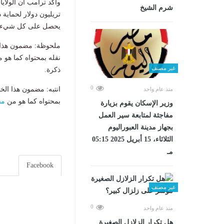
وأكد ترامب أن الولايا
شرم الشيخ
تريليون دولار لحماية
يحصل على كل شيء م
ملحوظة: مضمون هذا ا
نقله بمحتواه كما هو 
غير مصنف
ذكرة.
0
انتبه: مضمون هذا الخ
منذ عام واحد
بمحتواه كما هو من
مص
وزير الإسكان يقوم بزيارة
مفاجئة لمتابعة سير العمل
بجهاز مدينة العبوراليوم
الثلاثاء، 15 أبريل 2025 05:15
مـ
Facebook
غير مصنف
0
منذ عام واحد
هل تكرار الزلازل الصغيرة