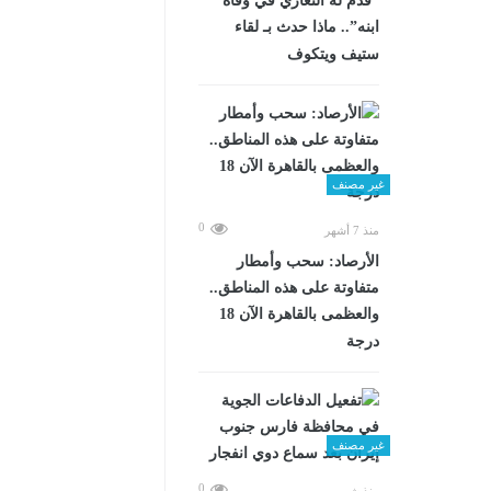
“قدم له التعازي في وفاة
ابنه”.. ماذا حدث بـ لقاء
ستيف ويتكوف
غير مصنف
0
منذ 7 أشهر
الأرصاد: سحب وأمطار
متفاوتة على هذه المناطق..
والعظمى بالقاهرة الآن 18
درجة
غير مصنف
0
منذ شهرين