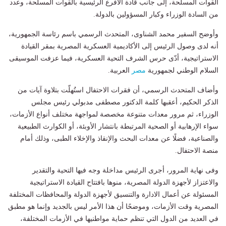
القوات المسلحة، إلى جانب قادة الأفرع الرئيسية بالقوات المسلحة، وعدد
من السادة الوزراء وكبار المسؤولين بالدولة.
وأوضح السفير محمد الشناوى، المتحدث الرسمي باسم رئاسة الجمهورية،
أنه لدى وصول الرئيس إلى الأكاديمية العسكرية المصرية بمقر القيادة
الاستراتيجية، أدّى حرس الشرف التحية العسكرية، فيما عزفت الموسيقى
السلام الوطني لجمهورية
مصر
العربية.
وأضاف المتحدث الرسمي، أن فقرات الاحتفال استُهلّت بتلاوة آيات من
الذكر الحكيم، أعقبها كلمة الدكتور مصطفى مدبولي رئيس مجلس
الوزراء، ثم مرور معدات متنوعة مخصصة لمواجهة مختلف أنواع الأزمات،
سواء الإرهابية أو الصحية المرتبطة بانتشار الأوبئة، أو الكوارث الطبيعية
والصناعية، فضلًا عن معدات البحث والإنقاذ والإخلاء الطبى، وذلك أمام
منصة الاحتفال.
وفى نهاية المرور، أجرى الرئيس مداخلة وجه فيها التحية والتقدير
والاعتزاز لأجهزة الدولة المصرية، منوها بافتتاح القيادة الاستراتيجية
المسئولة عن أعمال الادارة والتنسيق لأجهزة الدولة والمحافظات المختلفة
المصرية وقت الأزمات، وموضحًا أن هذا الأمر ليس بالجديد وإنما هو مطبق
في العديد من الدول التي تنظم حماية مواطنيها في الأزمات المختلفة،