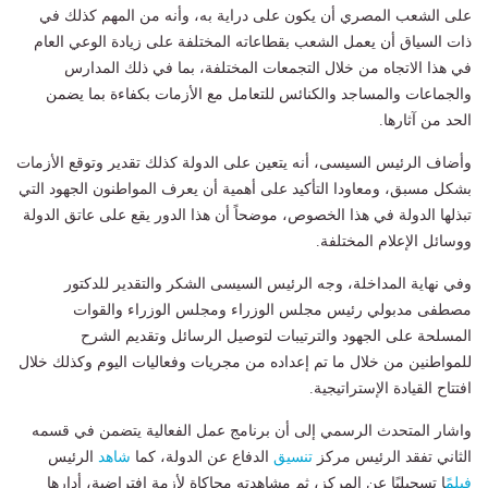
على الشعب المصري أن يكون على دراية به، وأنه من المهم كذلك في
ذات السياق أن يعمل الشعب بقطاعاته المختلفة على زيادة الوعي العام
في هذا الاتجاه من خلال التجمعات المختلفة، بما في ذلك المدارس
والجماعات والمساجد والكنائس للتعامل مع الأزمات بكفاءة بما يضمن
الحد من آثارها.
وأضاف الرئيس السيسى، أنه يتعين على الدولة كذلك تقدير وتوقع الأزمات
بشكل مسبق، ومعاودا التأكيد على أهمية أن يعرف المواطنون الجهود التي
تبذلها الدولة في هذا الخصوص، موضحاً أن هذا الدور يقع على عاتق الدولة
ووسائل الإعلام المختلفة.
وفي نهاية المداخلة، وجه الرئيس السيسى الشكر والتقدير للدكتور
مصطفى مدبولي رئيس مجلس الوزراء ومجلس الوزراء والقوات
المسلحة على الجهود والترتيبات لتوصيل الرسائل وتقديم الشرح
للمواطنين من خلال ما تم إعداده من مجريات وفعاليات اليوم وكذلك خلال
افتتاح القيادة الإستراتيجية.
واشار المتحدث الرسمي إلى أن برنامج عمل الفعالية يتضمن في قسمه
الثاني تفقد الرئيس مركز
تنسيق
الدفاع عن الدولة، كما
شاهد
الرئيس
فيلم
ًا تسجيليًا عن المركز، ثم مشاهدته محاكاة لأزمة افتراضية، أدارها