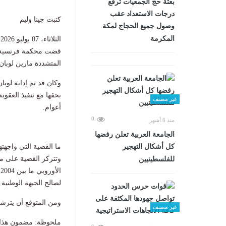
بعثة حج الجمعيات ترفع
درجات الاستعداد عقب
كتبت جينا وليم
وصول جميع الحجاج لمكة
المكرمة
الثلاثاء، 07 يوليو 2026 03:26 م
المتشددة مارين لوبان ج
غير مصنف
أعوام.
0
منذ 6 أشهر
الجامعة العربية تعلن رفضها
ما القضية التي واجهت
كل أشكال التهجير
وتتركز القضية على مز
للفلسطينيين
لصالح الجبهة الوطنية
ومن المتوقع أن يترشح
غير مصنف
ملحوظة: مضمون هذا ا