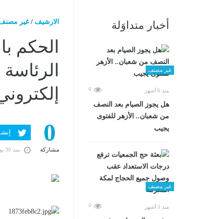
الارشيف
/
غير مصنف
أخبار متداوَلة
الحكم با
الرئاسة 
غير مصنف
إلكتروني
0
منذ 6 أشهر
هل يجوز الصيام بعد النصف
من شعبان.. الأزهر للفتوى
0
يجيب
إنشر ف
مشاركة
منذ 30 يومًا
غير مصنف
0
منذ 3 أشهر