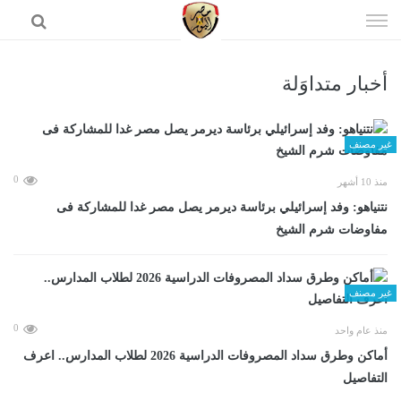
إذهب
الى
المحتوى
أخبار متداوَلة
الرئيسية
غير مصنف
0
منذ 10 أشهر
نتنياهو: وفد إسرائيلي برئاسة ديرمر يصل مصر غدا للمشاركة فى
مفاوضات شرم الشيخ
غير مصنف
0
منذ عام واحد
أماكن وطرق سداد المصروفات الدراسية 2026 لطلاب المدارس.. اعرف
التفاصيل