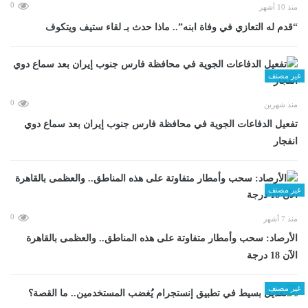
0
منذ 10 أشهر
“قدم له التعازي في وفاة ابنه”.. ماذا حدث بـ لقاء ستيف ويتكوف
غير مصنف
0
منذ شهرين
تفعيل الدفاعات الجوية في محافظة فارس جنوب إيران بعد سماع دوي
انفجار
غير مصنف
0
منذ 7 أشهر
الأرصاد: سحب وأمطار متفاوتة على هذه المناطق.. والعظمى بالقاهرة
الآن 18 درجة
غير مصنف