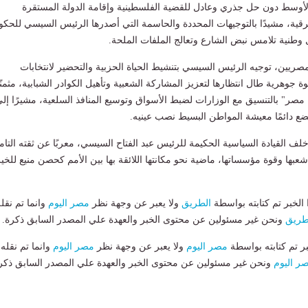
أوسط دون حل جذري وعادل للقضية الفلسطينية وإقامة الدولة المستقرة
ية، مشيدًا بالتوجيهات المحددة والحاسمة التي أصدرها الرئيس السيسي للحكو
ل وطنية تلامس نبض الشارع وتعالج الملفات الملحة.
ريين، توجيه الرئيس السيسي بتنشيط الحياة الحزبية والتحضير لانتخابات
جوهرية طال انتظارها لتعزيز المشاركة الشعبية وتأهيل الكوادر الشبابية، مثمنًا
صر" بالتنسيق مع الوزارات لضبط الأسواق وتوسيع المنافذ السلعية، مشيرًا إل
ع دائمًا معيشة المواطن البسيط نصب عينيه.
لف القيادة السياسية الحكيمة للرئيس عبد الفتاح السيسي، معربًا عن ثقته التام
بها وقوة مؤسساتها، ماضية نحو مكانتها اللائقة بها بين الأمم كحصن منيع للخير
لخبر تم كتابته بواسطة
الطريق
ولا يعبر عن وجهة نظر
مصر اليوم
وانما تم نقل
طريق
ونحن غير مسئولين عن محتوى الخبر والعهدة علي المصدر السابق ذكرة.
بر تم كتابته بواسطة
مصر اليوم
ولا يعبر عن وجهة نظر
مصر اليوم
وانما تم نقله
ر اليوم
ونحن غير مسئولين عن محتوى الخبر والعهدة علي المصدر السابق ذكر