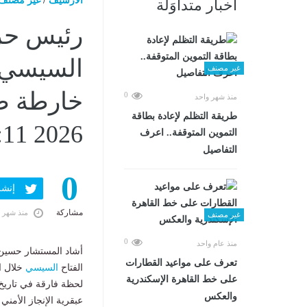
الارشيف
/
غير مصنف
أخبار متداوَلة
رئيس حز
السيسي خل
غير مصنف
0
منذ شهر واحد
طريقة التظلم لإعادة بطاقة
2026 08:11 مـ
التموين المتوقفة.. اعرف
التفاصيل
0
إنشر ف
مشاركة
منذ شهر 
غير مصنف
0
منذ عام واحد
أشاد المستشار حسين 
تعرف على مواعيد القطارات
الفتاح
السيسي
خلال اف
على خط القاهرة الإسكندرية
لحظة فارقة في تاري
والعكس
عبقرية الإنجاز الأمن