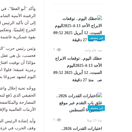
وأكد "أبو العطا"، في
الرقمنة الأمنية الشام
إلى أن تأكيد الرئيس
الحرج إقليميًا، وتعكس
بقوة عسكرية غاشمة و
غير مصنف
وثمن رئيس حزب "المص
0
منذ عام واحد
فحسب، بل هي عقل الدو
حظك اليوم.. توقعات الابراج
الأحد 13-4-2025اليوم
السبت، 12 أبريل 2025 09:52
اليوم لنشهد صروحًا بح
صـ منذ 27 دقيقة
ووجّه تحية إجلال واع
الحقيقي الذي دُفع ل
المصارحة والمكاشفة ا
غير مصنف
الأزمات العالمية والإ
0
منذ 13 يومًا
وأيد إشادة الرئيس ال
وقف الحرب في غزة ومع
اختبارات القدرات 2026..