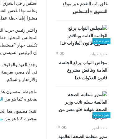
استقرار في الشرق ال
غلق باب التقدم عبر موقع
وعاصمتها القدس الشرق
التنسيق 6 أغسطس
معتبرًا إياها خطة عم
واعتبر رئيس حزب المص
المجالس المحلية خطوة 
غير مصنف
تكليف جهاز "مستقبل م
أن الرئيس السيسي يض
0
منذ عام واحد
مجلس النواب يرفع الجلسة
وجدد العهد والوقوف خ
العامة ويناقش مشروع
في أن مصر، بعزيمة شع
قانون العلاوات غدا
والازدهار والسلام.
ملحوظة: مضمون هذا ا
بمحتواه كما هو من
ال
انتبه: مضمون هذا الخ
غير مصنف
بمحتواه كما هو من
مص
10
منذ 3 أشهر
مدير منظمة الصحة العالمية