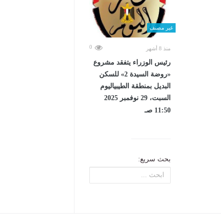
غير مصنف
0
منذ 8 أشهر
رئيس الوزراء يتفقد مشروع
«روضة السيدة 2» للسكن
البديل بمنطقة الطيبياليوم
السبت، 29 نوفمبر 2025
11:50 صـ
بحث سريع: