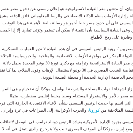
 بيان، أن تدشين مقر القيادة الاستراتيجية هو إعلان رسمي عن دخول مصر عصر
لة وإدارة الأزمات بنظم الذكاء الاصطناعي والربط المعلوماتي فائق الدقة، مشيرً
 السيسي على أن حدود مصر خط أحمر هو رسالة بالغة الأهمية في هذا التوقيت
 وعي القيادة السياسية بأن التنمية لا يمكن أن تستمر وتؤتي ثمارها إلا إذا حُميت
قادرة على ردع الأطماع.
ريين"، رؤية الرئيس السيسي في أن هذه القيادة لا تدير العمليات العسكرية
لة المفكر في مواجهة الأزمات الاقتصادية، والمناخية، والجيوسياسية المتلاح
مؤكدًا أن توقيت افتتاح مقر القيادة الاستراتيجية وتزامنه مع ذكرى ثورة 30 يونيو المجيدة يحمل دلالة
رمزية عميقة؛ فلولا انتفاضة الشعب المصري في 30 يونيو لاستئصال الإرهاب وقوى الظلام، لما كنا ن
جم العاصمة الإدارية الجديدة أو محطة الضبعة النووية.
تزاز لشهداء القوات المسلحة والشرطة البواسل، مؤكدًا أن تضحياتهم هي الثمن
تنعم مصر بالأمن والاستقرار المستدام وسط محيط إقليمي مضطرب، مثمنًا
لتي اتسم بها حديث الرئيس السيسي بشأن الأعباء الاقتصادية الخارقة التي فرض
قليمية المتلاحقة من
كورونا
، والحرب الأوكرانية، إلى الصراعات في غزة وإيران.
سيسي بجهود الإدارة الأمريكية بقيادة الرئيس دونالد ترامب في التوصل لاتفاقات
 إيران، مؤكدًا أن الموقف المصري ثابت ولا يتزحزح والذي يتمثل في أنه لا