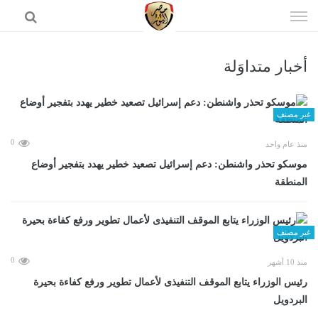
إذهب
الى
المحتوى
أخبار متداوَلة
الرئيسية
غير مصنف
0
منذ عام واحد
موسكو تحذر واشنطن: دعم إسرائيل تصعيد خطير يهدد بتفجير أوضاع
المنطقة
غير مصنف
0
منذ 10 أشهر
رئيس الوزراء يتابع الموقف التنفيذى لأعمال تطوير ورفع كفاءة بحيرة
البردويل