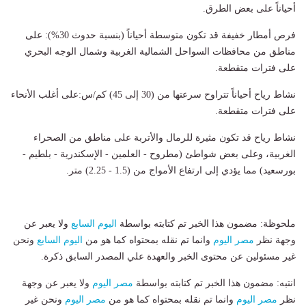
أحياناً على بعض الطرق.
​فرص أمطار خفيفة قد تكون متوسطة أحياناً (بنسبة حدوث 30%): على
مناطق من محافظات السواحل الشمالية الغربية وشمال الوجه البحري
على فترات متقطعة.
​نشاط رياح أحياناً تتراوح سرعتها من (30 إلى 45) كم/س:​على أغلب الأنحاء
على فترات متقطعة.
نشاط رياح ​قد تكون مثيرة للرمال والأتربة على مناطق من الصحراء
الغربية، و​على بعض شواطئ (مطروح - العلمين - الإسكندرية - بلطيم -
بورسعيد) مما يؤدي إلى ارتفاع الأمواج من (1.5 - 2.25) متر.
ملحوظة: مضمون هذا الخبر تم كتابته بواسطة
اليوم السابع
ولا يعبر عن
وجهة نظر
مصر اليوم
وانما تم نقله بمحتواه كما هو من
اليوم السابع
ونحن
غير مسئولين عن محتوى الخبر والعهدة علي المصدر السابق ذكرة.
انتبه: مضمون هذا الخبر تم كتابته بواسطة
مصر اليوم
ولا يعبر عن وجهة
نظر
مصر اليوم
وانما تم نقله بمحتواه كما هو من
مصر اليوم
ونحن غير