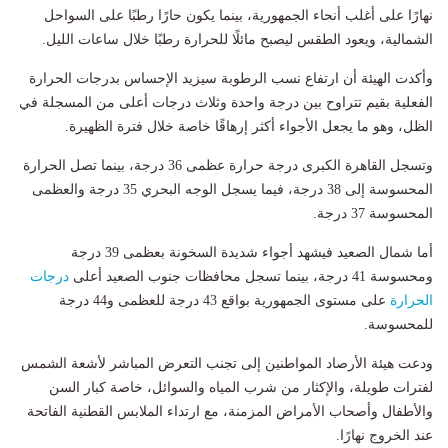
نهارًا على أغلب أنحاء الجمهورية، بينما يكون حارًا رطبًا على السواحل
الشمالية، ويعود الطقس ليصبح مائلًا للحرارة رطبًا خلال ساعات الليل.
وأكدت الهيئة أن ارتفاع نسب الرطوبة سيزيد الإحساس بدرجات الحرارة
الفعلية بقيم تتراوح بين درجة واحدة وثلاث درجات أعلى من المسجلة في
الظل، وهو ما يجعل الأجواء أكثر إرهاقًا خاصة خلال فترة الظهيرة.
وتسجل القاهرة الكبرى درجة حرارة عظمى 36 درجة، بينما تصل الحرارة
المحسوسة إلى 38 درجة، فيما يسجل الوجه البحري 35 درجة والعظمى
المحسوسة 37 درجة.
أما شمال الصعيد فيشهد أجواء شديدة السخونة بعظمى 39 درجة
ومحسوسة 41 درجة، بينما تسجل محافظات جنوب الصعيد أعلى
درجات
الحرارة
على مستوى الجمهورية بواقع 43 درجة للعظمى و44 درجة
للمحسوسة.
ودعت هيئة الأرصاد المواطنين إلى تجنب التعرض المباشر لأشعة الشمس
لفترات طويلة، والإكثار من شرب المياه والسوائل، خاصة كبار السن
والأطفال وأصحاب الأمراض المزمنة، مع ارتداء الملابس القطنية الفاتحة
عند الخروج نهارًا.