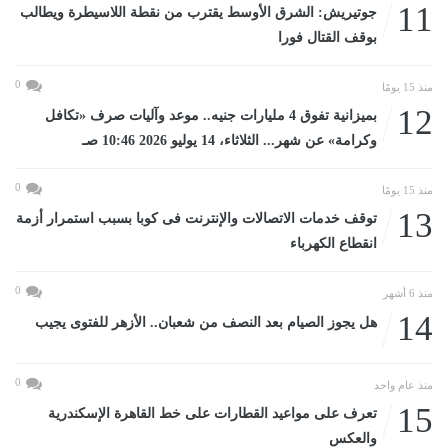
11
جوتيريش: الشرق الأوسط يقترب من نقطة اللاسيطرة ويطالب
بوقف القتال فورا
0
منذ 15 يومًا
12
بميزانية تفوق 4 مليارات جنيه.. موعد وآليات صرف «تكافل
وكرامة» عن شهر... الثلاثاء، 14 يوليو 2026 10:46 صـ
0
منذ 15 يومًا
13
توقف خدمات الاتصالات والإنترنت فى كوبا بسبب استمرار أزمة
انقطاع الكهرباء
0
منذ 6 أشهر
14
هل يجوز الصيام بعد النصف من شعبان.. الأزهر للفتوى يجيب
0
منذ عام واحد
15
تعرف على مواعيد القطارات على خط القاهرة الإسكندرية
والعكس