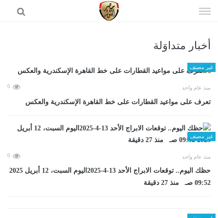
إذهب
الى
المحتوى
أخبار متداوَلة
الرئيسية
غير مصنف
0
منذ عام واحد
تعرف على مواعيد القطارات على خط القاهرة الإسكندرية والعكس
غير مصنف
0
منذ عام واحد
حظك اليوم.. توقعات الابراج الأحد 13-4-2025اليوم السبت، 12 أبريل 2025
09:52 صـ منذ 27 دقيقة
غير مصنف