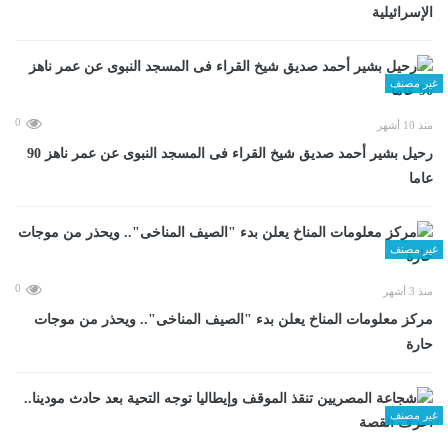
الإسرائيلية
غير مصنف
0
منذ 10 أشهر
رحيل بشير أحمد صديق شيخ القراء فى المسجد النبوى عن عمر ناهز 90
عاما
غير مصنف
0
منذ 3 أشهر
مركز معلومات المناخ يعلن بدء "الصيف المناخى".. ويحذر من موجات
حارة
غير مصنف