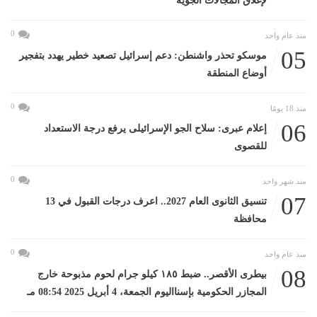
لإغلاق المجالات الجوية
0
منذ عام واحد
05
موسكو تحذر واشنطن: دعم إسرائيل تصعيد خطير يهدد بتفجير
أوضاع المنطقة
0
منذ 18 يومًا
06
إعلام عبرى: سلاح الجو الإسرائيلى يرفع درجة الاستعداد
للقصوى
0
منذ شهر واحد
07
تنسيق الثانوى العام 2027.. اعرف درجات القبول في 13
محافظة
0
منذ عام واحد
08
بيطرى الأقصر.. ضبط ١٨٥ كيلو جرام لحوم مذبوحة خارج
المجازر الحكومية بإسنااليوم الجمعة، 4 أبريل 2025 08:54 مـ