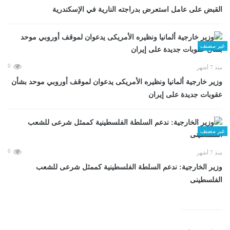
القبض على عامل استعرض بدراجته النارية في الإسكندرية
غير مصنف
0
منذ 7 أشهر
وزير خارجية ألمانيا ونظيره الأمريكى يدعوان لموقف أوروبي موحد بشأن
عقوبات جديدة على إيران
غير مصنف
0
منذ 7 أشهر
وزير الخارجية: ندعم السلطة الفلسطينية كممثل شرعى للشعب
الفلسطينى