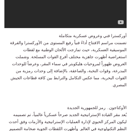
أوركسترا فني وعروض عسكرية متكاملة
تضمنت مراسم الافتتاح أداءً فنياً رفيع المستوى من الأوركسترا والفرقة
الموسيقية العسكرية، حيث تمازجت الألحان الوطنية مع لقطات
استعراضية أظهرت جاهزية مختلف أفرع القوات المسلحة. وشملت
العروض ظهوراً لمروحيات هليكوبتر في سماء المقر، وعرضاً للوحدات
المدرعة، وقوات النخبة، والصاعقة، بالإضافة إلى وحدات رمزية من
القوات البحرية، مما عكس التكامل والترابط بين كافة قطاعات الجيش
المصري.
الأوكتاجون.. رمز للجمهورية الجديدة
يُعد مقر القيادة الإستراتيجية الجديد صرحاً عسكرياً عالمياً، تم تصميمه
ليكون المركز الحيوي لإدارة العمليات الإستراتيجية والأزمات وفق أحدث
النظم التكنولوجية في العالم. وأظهرت اللقطات الجوية ضخامة التصميم