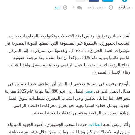
مشاركة
منذ شهر واحد
0
تبليغ
أشاد حسانين توفيق، رئيس لجنة الاتصالات وتكنولوجيا المعلومات بحزب
الشعب الجمهوري، بالطفرة غير المسبوقة التي حققتها الدولة المصرية في
مؤشرات العمل الحر (Freelancing)، وتقدمها من المركز 35 إلى المركز
التاسع عالميا بنهاية عام 2025، مؤكدا أن هذا التقدم يعد ترجمة حقيقية
لنجاح الرؤية الاستراتيجية للتحول الرقمي وصناعة مستقبل واعد للشباب
وبناء الإنسان المصرى.
وأوضح توفيق، في تصريح صحفي له اليوم، أن تضاعف عدد العاملين في
مجال العمل الحر في
مصر
ليصل إلى نحو 890 ألفا بنهاية عام 2025 مقارنة
بنحو 390 ألفا سابقا، يعكس وعي الشباب المصري بمتطلبات سوق العمل
الجديد، ويمثل خطوة استراتيجية نحو تعزيز محركات الاقتصاد الرقمي
وزيادة الصادرات الرقمية وتحسين تدفقات العملة الصعبة.
وأكد رئيس لجنة
اتصالات
حزب الشعب الجمهوري، أهمية الجهود المبذولة
من وزارة الاتصالات وتكنولوجيا المعلومات، ومن خلال هيئة تنمية صناعة