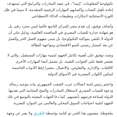
تكنولوجيا المعلومات "إيتيدا"، في تنفيذ المبادرات والبرامج التي تستهدف
إعادة تأهيل الشباب وإكسابهم المهارات الرقمية المتقدمة، لا سيما في ظل
الثورة الاستثنائية لابتكارات وتطبيقات الذكاء الاصطناعي.
وأضاف توفيق، إن تقدم مصر للمركز التاسع عالميا ليس مجرد رقم، بل
هو شهادة جدارة للشباب المصري في المنافسة العالمية، ودليل على أن
الدولة لا تكتفي بمواكبة التكنولوجيا، بل تتبنى مفهوم العمل الحر والعمل
عن بعد كمسار رئيسي للنمو الاقتصادي ومواجهة البطالة.
وشدد توفيق على أهمية تكامل الجهود لتنمية مهارات المستقبل، والتي لا
تقتصر فقط على الجوانب التقنية، بل تشمل أيضا المهارات الأخرى
كاللغات، والإدارة، والتفاوض، والاتصال، معتبرا إياها الأدوات الحاسمة
لتمكين الكوادر المصرية في الأسواق الدولية.
واختتم رئيس لجنة اتصالات حزب الشعب الجمهوري بيانه بتوجيه رسالة
ودعوة للشباب المصري لاستغلال المبادرات والمنح المجانية التي تقدمها
الدولة لصناعة فرصهم بأنفسهم، كما دعا الجهات المعنية بالتوسع في تلك
الجهود لتلبية احتياجات السوق المحلي والعالمى من الموارد البشرية.
ملحوظة: مضمون هذا الخبر تم كتابته بواسطة
الطريق
ولا يعبر عن وجهة