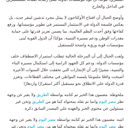
في الداخل والخارج.
وأوضح الحبال أن افتتاح الأوكتاجون لا يمثل مجرد تدشين لمقر جديد، بل
يعكس فلسفة الدولة في الاستثمار المستمر في تطوير مؤسساتها، ورفع
كفاءتها وفق أحدث النظم العالمية، بما يضمن تعزيز قدرتها على حماية
مقدرات الوطن ودعم مسيرة التنمية، مؤكدًا أن الدول القوية تُبنى
بمؤسسات قوية ورؤية واضحة للمستقبل.
ولفت الحبال إلى أن المرحلة الحالية تتطلب استمرار الاصطفاف خلف
مؤسسات الدولة، ودعم كل الجهود الرامية إلى استكمال مسيرة البناء
والتنمية، مشيرًا إلى أن الإنجازات التي تحققت خلال السنوات الأخيرة
أصبحت واقعًا ملموسًا يلمسه المواطن في مختلف القطاعات، وتعزز
قدرة الدولة على الانطلاق نحو مستقبل أكثر استقرارًا وازدهارًا
ملحوظة: مضمون هذا الخبر تم كتابته بواسطة
الطريق
ولا يعبر عن وجهة
نظر
مصر اليوم
وانما تم نقله بمحتواه كما هو من
الطريق
ونحن غير
مسئولين عن محتوى الخبر والعهدة علي المصدر السابق ذكرة.
انتبه: مضمون هذا الخبر تم كتابته بواسطة
مصر اليوم
ولا يعبر عن وجهة
نظر
مصر اليوم
وانما تم نقله بمحتواه كما هو من
مصر اليوم
ونحن غير