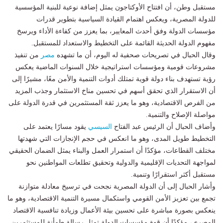
مستقبل وطن، أن افتتاح الأوكتاجون يمثل إضافة نوعية للبنية المؤسسية
للدولة المصرية، ويعكس اهتمام القيادة السياسية بتطوير قدرات
مؤسسات الدولة وفق أحدث المعايير، بما يعزز من كفاءة الأداء ويرسخ
مفهوم الدولة الحديثة القائمة على التخطيط والاستعداد للمستقبل.
وقال الحبال في تصريحات صحفية له اليوم، أن ما تشهده
مصر
من تنفيذ
مشروعات قومية ومؤسسات استراتيجية خلال السنوات الماضية يعكس
رؤية تستهدف بناء دولة قوية تمتلك أدوات التنمية والأمن معًا، مشيرًا إلى
أن الاستقرار الذي تحقق أسهم في تحسين مناخ الاستثمار وجذب المزيد
من الفرص الاقتصادية، وهو ما يعزز ثقة المستثمرين في قدرة الدولة على
مواصلة الإصلاح والتنمية.
وأضاف الحبال أن الرئيس عبد الفتاح
السيسي
يقود مسارًا يعتمد على
التخطيط طويل المدى، وهو ما انعكس في حجم الإنجازات التي شهدتها
مختلف القطاعات، مؤكدًا أن استمرار العمل والبناء يمثل الضمان الحقيقي
لمواجهة التحديات الإقليمية والدولية وتحقيق تطلعات المواطنين نحو
مستقبل أكثر استقرارًا وتنمية.
وأشار الحبال إلى أن الدولة المصرية نجحت في ترسيخ معادلة متوازنة
تجمع بين تعزيز الأمن القومي واستكمال مسيرة التنمية الاقتصادية، وهو ما
ينعكس بصورة مباشرة على تحسين بيئة الأعمال وزيادة تنافسية الاقتصاد
المصري، مؤكدًا أن قوة مؤسسات الدولة تمثل رسالة طمأنة للمستثمرين