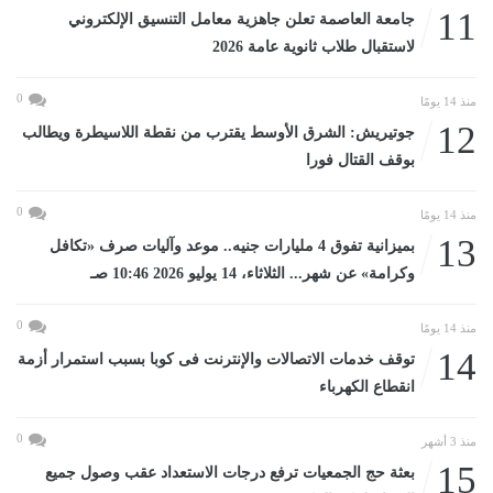
11
جامعة العاصمة تعلن جاهزية معامل التنسيق الإلكتروني
لاستقبال طلاب ثانوية عامة 2026
0
منذ 14 يومًا
12
جوتيريش: الشرق الأوسط يقترب من نقطة اللاسيطرة ويطالب
بوقف القتال فورا
0
منذ 14 يومًا
13
بميزانية تفوق 4 مليارات جنيه.. موعد وآليات صرف «تكافل
وكرامة» عن شهر... الثلاثاء، 14 يوليو 2026 10:46 صـ
0
منذ 14 يومًا
14
توقف خدمات الاتصالات والإنترنت فى كوبا بسبب استمرار أزمة
انقطاع الكهرباء
0
منذ 3 أشهر
15
بعثة حج الجمعيات ترفع درجات الاستعداد عقب وصول جميع