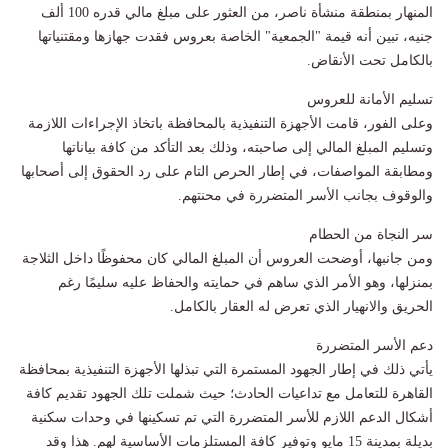
المنهار بمنطقة منشأة ناصر، من العثور على مبلغ مالي قدره 100 ألف
جنيه، تبين أنه قيمة "الجمعية" الخاصة بعروس فقدت جهازها ومقتنياتها
بالكامل تحت الأنقاض.
تسليم الأمانة للعروس
وعلى الفور، قامت الأجهزة التنفيذية بالمحافظة باتخاذ الإجراءات اللازمة
وتسليم المبلغ المالي إلى صاحبته، وذلك بعد التأكد من كافة بياناتها
ومطابقة المواصفات، في إطار الحرص التام على رد الحقوق إلى أصحابها
والوقوف بجانب الأسر المتضررة في محنتهم.
سر النجاة من الحطام
ومن جانبها، أوضحت العروس أن المبلغ المالي كان محفوظًا داخل الثلاجة
بمنزلها، وهو الأمر الذي ساهم في حمايته والحفاظ عليه سليمًا رغم
الحريق والانهيار الذي تعرض له العقار بالكامل.
دعم الأسر المتضررة
يأتي ذلك في إطار الجهود المستمرة التي تبذلها الأجهزة التنفيذية بمحافظة
القاهرة للتعامل مع تداعيات الحادث؛ حيث شملت تلك الجهود تقديم كافة
أشكال الدعم اللازم للأسر المتضررة التي تم تسكينها في وحدات سكنية
بديلة بمدينة 15 مايو وتوفير كافة المستلزمات الأساسية لهم. هذا وقد