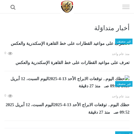
إذهب
الى
المحتوى
أخبار متداوَلة
الرئيسية
غير مصنف
0
منذ عام واحد
تعرف على مواعيد القطارات على خط القاهرة الإسكندرية والعكس
غير مصنف
0
منذ عام واحد
حظك اليوم.. توقعات الابراج الأحد 13-4-2025اليوم السبت، 12 أبريل 2025
09:52 صـ منذ 27 دقيقة
غير مصنف