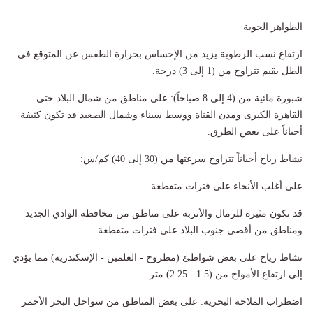
الظواهر الجوية
​ارتفاع نسب الرطوبة يزيد من الإحساس بحرارة الطقس عن المتوقع في
الظل بقيم تتراوح من (1 إلى 3) درجة.
​شبورة مائية من (4 إلى 8 صباحاً): على مناطق من شمال البلاد حتى
القاهرة الكبرى ومدن القناة ووسط سيناء وشمال الصعيد قد تكون كثيفة
أحياناً على بعض الطرق.
​نشاط رياح أحياناً تتراوح سرعتها من (30 إلى 40) كم/س:
​على أغلب الأنحاء على فترات متقطعة.
​قد تكون مثيرة للرمال والأتربة على مناطق من محافظة الوادي الجديد
ومناطق من أقصى جنوب البلاد على فترات متقطعة.
​نشاط رياح على بعض شواطئ (مطروح - العلمين - الإسكندرية) مما يؤدي
إلى ارتفاع الأمواج من (1.5 - 2.25) متر.
​اضطراب الملاحة البحرية: على بعض المناطق من سواحل البحر الأحمر