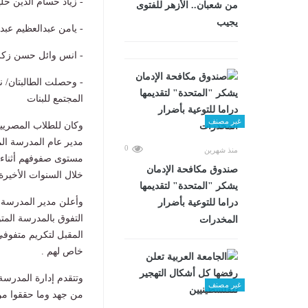
- زياد حسام الدين خلي
من شعبان.. الأزهر للفتوى
يجيب
- يامن عبدالعظيم عبد
- انس وائل حسن زكريا
المجتمع للبنات
غير مصنف
وكان للطلاب المصريين
مدير عام المدرسة ال
0
منذ شهرين
مستوى صفوفهم أثناء د
صندوق مكافحة الإدمان
خلال السنوات الأخيرة
يشكر "المتحدة" لتقديمها
وأعلن مدير المدرسة 
دراما للتوعية بأضرار
التفوق بالمدرسة المت
المخدرات
المقبل لتكريم متفوفي
خاص لهم .
وتتقدم إدارة المدرسة
غير مصنف
من جهد وما حققوا من ن