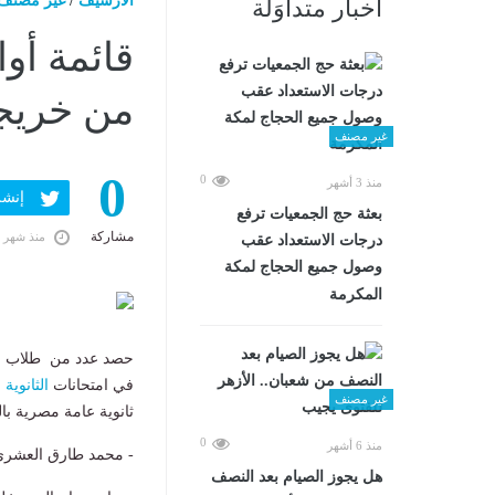
الارشيف
/
غير مصنف
أخبار متداوَلة
من خريجى
غير مصنف
0
0
منذ 3 أشهر
إنشر ف
بعثة حج الجمعيات ترفع
مشاركة
منذ شهر 
درجات الاستعداد عقب
وصول جميع الحجاج لمكة
المكرمة
حصد عدد من طلاب من 
في امتحانات
الثانوية 
غير مصنف
ثانوية عامة مصرية با
0
منذ 6 أشهر
- محمد طارق العشرى م
هل يجوز الصيام بعد النصف