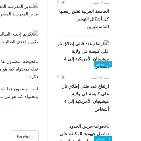
0
منذ 6 أشهر
الجامعة العربية تعلن رفضها
مدير المدرسة المصرية
كل أشكال التهجير
للفلسطينيين
تكريم إحدى الطالبات
ملحوظة: مضمون هذا ا
غير مصنف
نقله بمحتواه كما هو 
ذكرة.
0
منذ 10 أشهر
ارتفاع عدد قتلى إطلاق نار
انتبه: مضمون هذا الخ
على كنيسة فى ولاية
بمحتواه كما هو من
مص
ميشيجان الأمريكية إلى 4
أشخاص
Facebook
غير مصنف