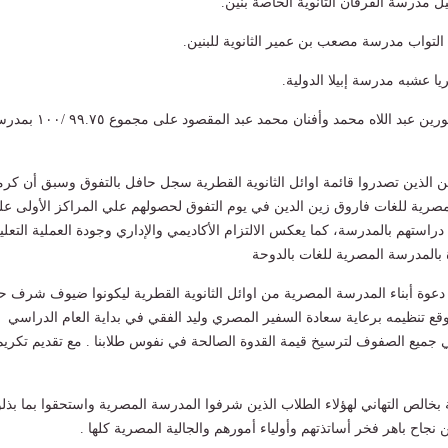
ل مدرسة الفرقان الثانوية الخاصة بنين.
 التواب مدرسة مصعب بن عمير الثانوية للبنين.
 عشبه مدرسة إبيلا الدولية.
- وحصلت الطالبتان/ نورين عبد اللاه محمد وأفنان محمد عبد المقصود على 
 الذين تصدروا قائمة اوائل الثانوية القطرية سجل حافل بالتفوق وسبق أن كر
مصرية للغات فاروق زين الدين في يوم التفوق لحصولهم علي المراكز الأولى ع
راستهم بالمدرسة، كما يعكس الالتزام الأكاديمي والإداري وجودة العملية التعلي
 بالمدرسة المصرية للغات بالدوحة
دعوة أبناء المدرسة المصرية من اوائل الثانوية القطرية ليكونوا ضيوف شرف 
وقع تنظيمه برعاية سعادة السفير المصري وليد الفقي في بداية العام الدراسي
 جميع الصفوف لترسيخ قيمة القدوة الصالحة في نفوس طلابنا . مع تقديم تكريم
 بخالص التهاني لهؤلاء الطلاب الذين شرفوا المدرسة المصرية واستحقوا بما بذلو
جاح باهر فخر أساتذتهم وأولياء أمورهم والجالية المصرية كلها .