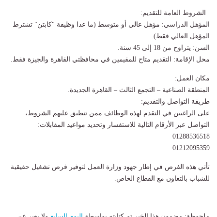
الشروط العامة للتقديم:
المؤهل الدراسي: مؤهل عالي أو متوسط (ما عدا وظيفة "كابتن" تشترط
المؤهل العالي فقط).
السن: يتراوح من 18 إلى 45 سنة.
محل الإقامة: التقديم متاح للمقيمين في محافظتي القاهرة والجيزة فقط.
مكان العمل:
المنطقة الصناعية – التجمع الثالث – القاهرة الجديدة.
طريقة التواصل والتقديم:
على الراغبين في التقدم لهذه الوظائف ممن تنطبق عليهم الشروط،
التواصل عبر الأرقام التالية للاستفسار وتحديد مواعيد المقابلات:
01288536518
01212095359
تأتي هذه الفرص في إطار جهود وزارة العمل لتوفير فرص تشغيل حقيقية
للشباب بالتعاون مع القطاع الخاص.
ملحوظة: مضمون هذا الخبر تم كتابته بواسطة
اليوم السابع
ولا يعبر عن