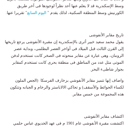
وسط الإسكندرية قد لا يعلم عنها أحد نظراً لوجودها فى آخر طريق
الكورنيش وسط المنطقة السكنية، لذلك يقدم "
اليوم السابع
" تقريرا عنها.
تاريخ مقابر الأنفوشى
يقول محمد سعيد خبير أثرى بالإسكندرية إن مقبرة الأنفوشى يرجع تاريخها
إلى القرن الثالث قبل الميلاد فى أواخر العصر البطلمى، وبداية عصر
الرومان، وهى عبارة عن مقابر منحوته فى الصخر كانت تستخدم لدفن
الموتى مثل عدد من المناطق فى منطقة بحرى كانت تستخدم كمقابر
بجوار شاطىء البحر.
واضاف إنها تتميز مقابر الأنفوشي بزخارف الفرسكا (الجص الملون
لكساء الحوائط والأسقف) و تحاكي الالاباستر والرخام و الجبانه وتتكون
هذه المجموعة من خمس مقابر.
اكتشاف مقابر الأنفوشى
اكتشفت مقبرة الأنفوشى عام 1901 م فى عهد الخديوي عباس حلمي