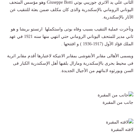
الثانى علي يد الاثري جوزيبي بوتي Giuseppe Botti وهو مؤسس المتحف
اليوناني الروماني بالإسكندرية والذى كان مكلف ضمن بعثة للتنقيب عن
الآثار بالإسكندرية.
وتأخرت عملية التنقيب بسبب وفاه بوتى واستكملها ارنستو بريشا و هو
ثاني مدير للمتحف اليوناني الروماني حتي انتهي منها سنه 1921 في عهد
الملك فؤاد الأول (1917-1936 ) و افتتحها .
ويسمى الأهالى مقابر الأنفوشى بمقابر الانتيكة لاعتبارها أقدم مقابر اثرية
فى محيط بحرى بالإسكندرية ومازال بلقبها أهل الإسكندرية الكبار فى
السن ويورثوه لابنائهم من الأجيال الجديدة.
جانب من المقبرة
لافته المقبرة