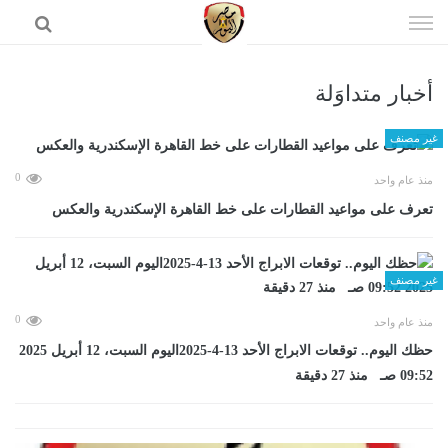
إذهب
الى
المحتوى
أخبار متداوَلة
الرئيسية
غير مصنف
0
منذ عام واحد
تعرف على مواعيد القطارات على خط القاهرة الإسكندرية والعكس
غير مصنف
0
منذ عام واحد
حظك اليوم.. توقعات الابراج الأحد 13-4-2025اليوم السبت، 12 أبريل 2025
09:52 صـ منذ 27 دقيقة