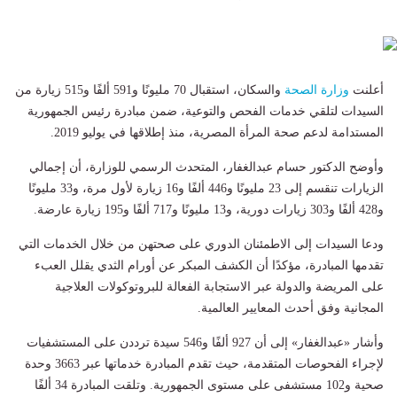
أعلنت
وزارة الصحة
والسكان، استقبال 70 مليونًا و591 ألفًا و515 زيارة من
السيدات لتلقي خدمات الفحص والتوعية، ضمن مبادرة رئيس الجمهورية
المستدامة لدعم صحة المرأة المصرية، منذ إطلاقها في يوليو 2019.
وأوضح الدكتور حسام عبدالغفار، المتحدث الرسمي للوزارة، أن إجمالي
الزيارات تنقسم إلى 23 مليونًا و446 ألفًا و16 زيارة لأول مرة، و33 مليونًا
و428 ألفًا و303 زيارات دورية، و13 مليونًا و717 ألفًا و195 زيارة عارضة.
ودعا السيدات إلى الاطمئنان الدوري على صحتهن من خلال الخدمات التي
تقدمها المبادرة، مؤكدًا أن الكشف المبكر عن أورام الثدي يقلل العبء
على المريضة والدولة عبر الاستجابة الفعالة للبروتوكولات العلاجية
المجانية وفق أحدث المعايير العالمية.
وأشار «عبدالغفار» إلى أن 927 ألفًا و546 سيدة ترددن على المستشفيات
لإجراء الفحوصات المتقدمة، حيث تقدم المبادرة خدماتها عبر 3663 وحدة
صحية و102 مستشفى على مستوى الجمهورية. وتلقت المبادرة 34 ألفًا