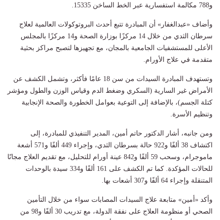
و788 مكالمة استفسارية عبر الخط الساخن 15335.
وأضاف «عبدالغفار» أن المبادرة تتبع أحدث البروتوكولات العالمية لعلاج
سرطان الثدي من خلال 14 مركزًا بوزارة الصحة و14 مركزًا بالمجلس
الأعلى للمستشفيات الجامعية بالمجان، مع تجهيزها لتصبح مراكز بحثية
متقدمة في علاج الأورام.
وتستهدف المبادرة السيدات من سن 18 عامًا فأكثر، وتشمل الكشف عن
الأمراض غير السارية (السكري وضغط الدم وقياس الوزن والطول ومؤشر
كتلة الجسم)، بالإضافة إلى التوعية بعوامل الخطورة والصحة الإنجابية
وتنظيم الأسرة.
ومن جانبه، أشار الدكتور حاتم أمين، المدير التنفيذي للمبادرة، إلى
اكتشاف 38 ألفًا و922 حالة بسرطان الثدي، وإجراء 449 ألفًا و571 أشعة
ماموجرام، وسحب 59 ألفًا و842 عينة أورام للتحليل، مع تقديم العلاج مجانًا
للحالات المؤكدة. كما تم الكشف على 161 ألفًا و334 سيدة بالوحدات
المتنقلة وإجراء 64 ألفًا و307 أشعات بها.
وأكد «أمين» متابعة علاج السيدات المصابات سواء من خلال التأمين
الصحي أو منظومة العلاج على نفقة الدولة، مع تدريب 30 ألفًا و98 من