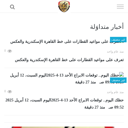
إذهب
الى
المحتوى
أخبار متداوَلة
الرئيسية
غير مصنف
0
منذ عام واحد
تعرف على مواعيد القطارات على خط القاهرة الإسكندرية والعكس
غير مصنف
0
منذ عام واحد
حظك اليوم.. توقعات الابراج الأحد 13-4-2025اليوم السبت، 12 أبريل 2025
09:52 صـ منذ 27 دقيقة