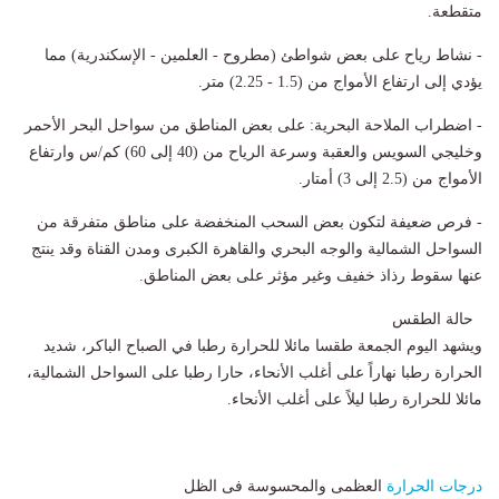
متقطعة.
- ​نشاط رياح على بعض شواطئ (مطروح - العلمين - الإسكندرية) مما
يؤدي إلى ارتفاع الأمواج من (1.5 - 2.25) متر.
​- اضطراب الملاحة البحرية: على بعض المناطق من سواحل البحر الأحمر
وخليجي السويس والعقبة وسرعة الرياح من (40 إلى 60) كم/س وارتفاع
الأمواج من (2.5 إلى 3) أمتار.
​- فرص ضعيفة لتكون بعض السحب المنخفضة على مناطق متفرقة من
السواحل الشمالية والوجه البحري والقاهرة الكبرى ومدن القناة وقد ينتج
عنها سقوط رذاذ خفيف وغير مؤثر على بعض المناطق.
حالة الطقس
ويشهد اليوم الجمعة طقسا مائلا للحرارة رطبا في الصباح الباكر، شديد
الحرارة رطبا نهاراً على أغلب الأنحاء، حارا رطبا على السواحل الشمالية،
مائلا للحرارة رطبا ليلاً على أغلب الأنحاء.
درجات الحرارة
العظمى والمحسوسة فى الظل