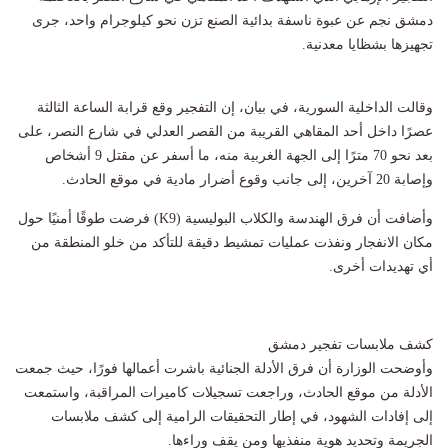
دمشق نجم عن عبوة ناسفة بدائية الصنع تزن نحو كيلوجرام واحد، جرى
تجهيزها بشظايا معدنية.
وقالت الداخلية السورية، في بيان، إن التفجير وقع قرابة الساعة الثالثة
عصرًا داخل أحد المقاهي القريبة من القصر العدلي في شارع النصر، على
بعد نحو 70 مترًا إلى الجهة الغربية منه، ما أسفر عن مقتل 9 أشخاص
وإصابة 20 آخرين، إلى جانب وقوع أضرار مادية في موقع الحادث.
وأضافت أن فرق الهندسة والكلاب البوليسية (K9) فرضت طوقًا أمنيًا حول
مكان الانفجار ونفذت عمليات تمشيط دقيقة للتأكد من خلو المنطقة من
أي تهديدات أخرى.
كشف ملابسات تفجير دمشق
وأوضحت الوزارة أن فرق الأدلة الجنائية باشرت أعمالها فورًا، حيث جمعت
الأدلة من موقع الحادث، وراجعت تسجيلات كاميرات المراقبة، واستمعت
إلى إفادات الشهود، في إطار التحقيقات الرامية إلى كشف ملابسات
الجريمة وتحديد هوية منفذيها ومن يقف وراءها.